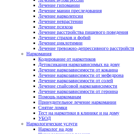
Лечение гипомании
Лечение мании преследования
Лечение нарколепсии
Лечение неврастении
Лечение психоза
Лечение расстройства пищевого поведения
Лечение страхов и фобий
Лечение циклотимии
Лечение тревожно-депрессивного расстройст
Наркомания
Кодирование от наркотиков
Детоксикация наркозависимых на дому
Лечение наркозависимости от кокаина
Лечение наркозависимости от мефедрона
Лечение наркозависимости от солей
Лечение спайсовой наркозависимости
Лечение наркозависимости от героина
Помощь наркоманам
Принудительное лечение наркомании
Снятие ломки
Тест на наркотики в клинике и на дому
УБОД
Наркологические услуги
Нарколог на дом