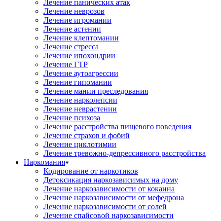
Лечение панических атак
Лечение неврозов
Лечение игромании
Лечение астении
Лечение клептомании
Лечение стресса
Лечение ипохондрии
Лечение ГТР
Лечение аутоагрессии
Лечение гипомании
Лечение мании преследования
Лечение нарколепсии
Лечение неврастении
Лечение психоза
Лечение расстройства пищевого поведения
Лечение страхов и фобий
Лечение циклотимии
Лечение тревожно-депрессивного расстройства
Наркомания
Кодирование от наркотиков
Детоксикация наркозависимых на дому
Лечение наркозависимости от кокаина
Лечение наркозависимости от мефедрона
Лечение наркозависимости от солей
Лечение спайсовой наркозависимости