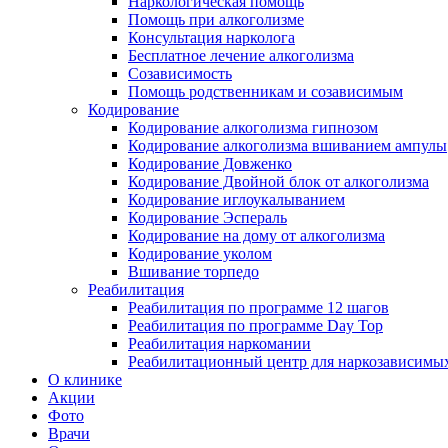
Наркологическая помощь
Помощь при алкоголизме
Консультация нарколога
Бесплатное лечение алкоголизма
Созависимость
Помощь родственникам и созависимым
Кодирование
Кодирование алкоголизма гипнозом
Кодирование алкоголизма вшиванием ампулы
Кодирование Довженко
Кодирование Двойной блок от алкоголизма
Кодирование иглоукалыванием
Кодирование Эспераль
Кодирование на дому от алкоголизма
Кодирование уколом
Вшивание торпедо
Реабилитация
Реабилитация по программе 12 шагов
Реабилитация по программе Day Top
Реабилитация наркомании
Реабилитационный центр для наркозависимых
О клинике
Акции
Фото
Врачи