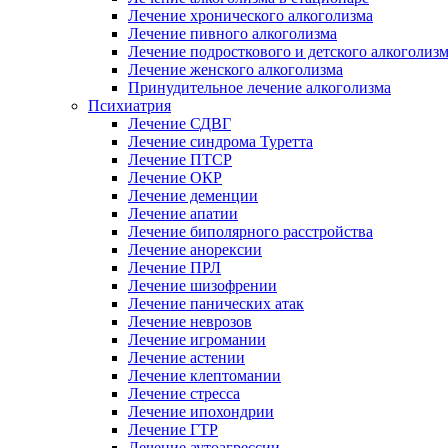
Лечение хронического алкоголизма
Лечение пивного алкоголизма
Лечение подросткового и детского алкоголиз
Лечение женского алкоголизма
Принудительное лечение алкоголизма
Психиатрия
Лечение СДВГ
Лечение синдрома Туретта
Лечение ПТСР
Лечение ОКР
Лечение деменции
Лечение апатии
Лечение биполярного расстройства
Лечение анорексии
Лечение ПРЛ
Лечение шизофрении
Лечение панических атак
Лечение неврозов
Лечение игромании
Лечение астении
Лечение клептомании
Лечение стресса
Лечение ипохондрии
Лечение ГТР
Лечение аутоагрессии