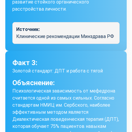
развитие стойкого органического
расстройства личности.
Источник:
Клинические рекомендации Минздрава РФ
Факт 3:
Золотой стандарт: ДПТ и работа с тягой
Объяснение:
Психологическая зависимость от мефедрона
считается одной из самых сильных. Согласно
стандартам НМИЦ им. Сербского, наиболее
эффективным методом является
Диалектическая поведенческая терапия (ДПТ),
которая обучает 75% пациентов навыкам