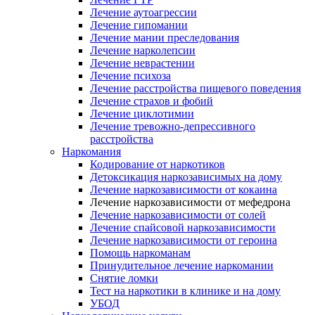
Лечение аутоагрессии
Лечение гипомании
Лечение мании преследования
Лечение нарколепсии
Лечение неврастении
Лечение психоза
Лечение расстройства пищевого поведения
Лечение страхов и фобий
Лечение циклотимии
Лечение тревожно-депрессивного
расстройства
Наркомания
Кодирование от наркотиков
Детоксикация наркозависимых на дому
Лечение наркозависимости от кокаина
Лечение наркозависимости от мефедрона
Лечение наркозависимости от солей
Лечение спайсовой наркозависимости
Лечение наркозависимости от героина
Помощь наркоманам
Принудительное лечение наркомании
Снятие ломки
Тест на наркотики в клинике и на дому
УБОД