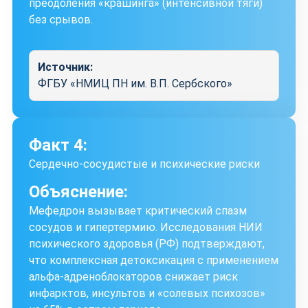
преодоления «крашинга» (интенсивной тяги)
без срывов.
Источник:
ФГБУ «НМИЦ ПН им. В.П. Сербского»
Факт 4:
Сердечно-сосудистые и психические риски
Объяснение:
Мефедрон вызывает критический спазм
сосудов и гипертермию. Исследования НИИ
психического здоровья (РФ) подтверждают,
что комплексная детоксикация с применением
альфа-адреноблокаторов снижает риск
инфарктов, инсультов и «солевых психозов»