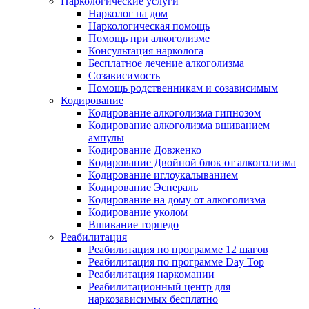
Наркологические услуги
Нарколог на дом
Наркологическая помощь
Помощь при алкоголизме
Консультация нарколога
Бесплатное лечение алкоголизма
Созависимость
Помощь родственникам и созависимым
Кодирование
Кодирование алкоголизма гипнозом
Кодирование алкоголизма вшиванием
ампулы
Кодирование Довженко
Кодирование Двойной блок от алкоголизма
Кодирование иглоукалыванием
Кодирование Эспераль
Кодирование на дому от алкоголизма
Кодирование уколом
Вшивание торпедо
Реабилитация
Реабилитация по программе 12 шагов
Реабилитация по программе Day Top
Реабилитация наркомании
Реабилитационный центр для
наркозависимых бесплатно