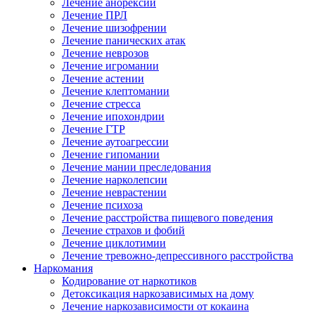
Лечение анорексии
Лечение ПРЛ
Лечение шизофрении
Лечение панических атак
Лечение неврозов
Лечение игромании
Лечение астении
Лечение клептомании
Лечение стресса
Лечение ипохондрии
Лечение ГТР
Лечение аутоагрессии
Лечение гипомании
Лечение мании преследования
Лечение нарколепсии
Лечение неврастении
Лечение психоза
Лечение расстройства пищевого поведения
Лечение страхов и фобий
Лечение циклотимии
Лечение тревожно-депрессивного расстройства
Наркомания
Кодирование от наркотиков
Детоксикация наркозависимых на дому
Лечение наркозависимости от кокаина