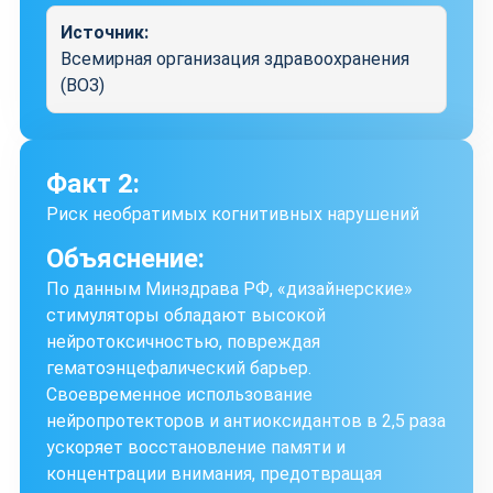
Источник:
Всемирная организация здравоохранения
(ВОЗ)
Факт 2:
Риск необратимых когнитивных нарушений
Объяснение:
По данным Минздрава РФ, «дизайнерские»
стимуляторы обладают высокой
нейротоксичностью, повреждая
гематоэнцефалический барьер.
Своевременное использование
нейропротекторов и антиоксидантов в 2,5 раза
ускоряет восстановление памяти и
концентрации внимания, предотвращая