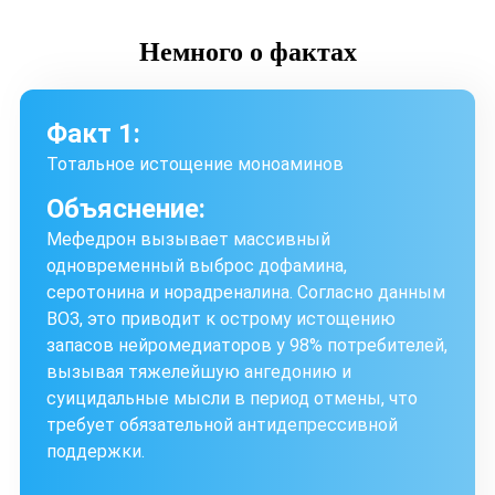
Немного
о фактах
Факт 1:
Тотальное истощение моноаминов
Объяснение:
Мефедрон вызывает массивный
одновременный выброс дофамина,
серотонина и норадреналина. Согласно данным
ВОЗ, это приводит к острому истощению
запасов нейромедиаторов у 98% потребителей,
вызывая тяжелейшую ангедонию и
суицидальные мысли в период отмены, что
требует обязательной антидепрессивной
поддержки.