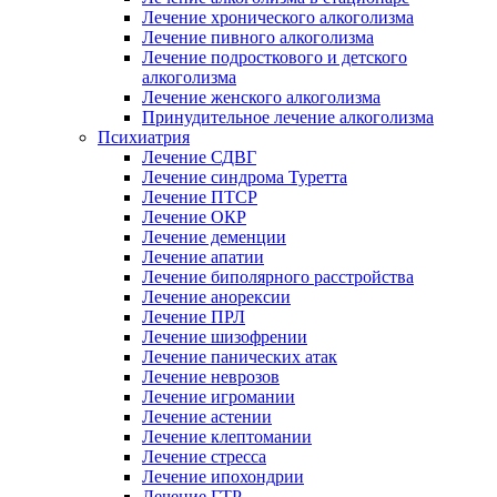
Лечение хронического алкоголизма
Лечение пивного алкоголизма
Лечение подросткового и детского
алкоголизма
Лечение женского алкоголизма
Принудительное лечение алкоголизма
Психиатрия
Лечение СДВГ
Лечение синдрома Туретта
Лечение ПТСР
Лечение ОКР
Лечение деменции
Лечение апатии
Лечение биполярного расстройства
Лечение анорексии
Лечение ПРЛ
Лечение шизофрении
Лечение панических атак
Лечение неврозов
Лечение игромании
Лечение астении
Лечение клептомании
Лечение стресса
Лечение ипохондрии
Лечение ГТР