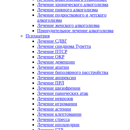
Лечение хронического алкоголизма
Лечение пивного алкоголизма
Лечение подросткового и детского
алкоголизма
Лечение женского алкоголизма
Принудительное лечение алкоголизма
Психиатрия
Лечение СДВГ
Лечение синдрома Туретта
Лечение ПТСР
Лечение ОКР
Лечение деменции
Лечение апатии
Лечение биполярного расстройства
Лечение анорексии
Лечение ПРЛ
Лечение шизофрении
Лечение панических атак
Лечение неврозов
Лечение игромании
Лечение астении
Лечение клептомании
Лечение стресса
Лечение ипохондрии
Лечение ГТР