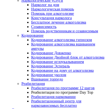
Наркологические услуги
Нарколог на дом
Наркологическая помощь
Помощь при алкоголизме
Консультация нарколога
Бесплатное лечение алкоголизма
Созависимость
Помощь родственникам и созависимым
Кодирование
Кодирование алкоголизма гипнозом
Кодирование алкоголизма вшиванием
ампулы
Кодирование Довженко
Кодирование Двойной блок от алкоголизма
Кодирование иглоукалыванием
Кодирование Эспераль
Кодирование на дому от алкоголизма
Кодирование уколом
Вшивание торпедо
Реабилитация
Реабилитация по программе 12 шагов
Реабилитация по программе Day Top
Реабилитация наркомании
Реабилитационный центр для
наркозависимых бесплатно