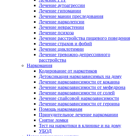
Лечение аутоагрессии
Лечение гипомании
Лечение мании преследования
Лечение нарколепсии
Лечение неврастении
Лечение психоза
Лечение расстройства пищевого поведения
Лечение страхов и фобий
Лечение циклотимии
Лечение тревожно-депрессивного
расстройства
Наркомания
Кодирование от наркотиков
Детоксикация наркозависимых на дому
Лечение наркозависимости от кокаина
Лечение наркозависимости от мефедрона
Лечение наркозависимости от солей
Лечение спайсовой наркозависимости
Лечение наркозависимости от героина
Помощь наркоманам
Принудительное лечение наркомании
Снятие ломки
Тест на наркотики в клинике и на дому
УБОД