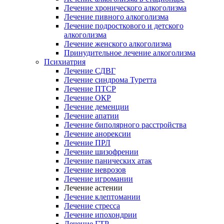
Лечение хронического алкоголизма
Лечение пивного алкоголизма
Лечение подросткового и детского
алкоголизма
Лечение женского алкоголизма
Принудительное лечение алкоголизма
Психиатрия
Лечение СДВГ
Лечение синдрома Туретта
Лечение ПТСР
Лечение ОКР
Лечение деменции
Лечение апатии
Лечение биполярного расстройства
Лечение анорексии
Лечение ПРЛ
Лечение шизофрении
Лечение панических атак
Лечение неврозов
Лечение игромании
Лечение астении
Лечение клептомании
Лечение стресса
Лечение ипохондрии
Лечение ГТР