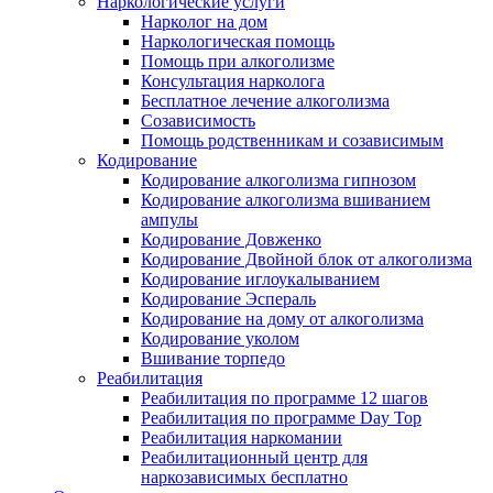
Наркологические услуги
Нарколог на дом
Наркологическая помощь
Помощь при алкоголизме
Консультация нарколога
Бесплатное лечение алкоголизма
Созависимость
Помощь родственникам и созависимым
Кодирование
Кодирование алкоголизма гипнозом
Кодирование алкоголизма вшиванием
ампулы
Кодирование Довженко
Кодирование Двойной блок от алкоголизма
Кодирование иглоукалыванием
Кодирование Эспераль
Кодирование на дому от алкоголизма
Кодирование уколом
Вшивание торпедо
Реабилитация
Реабилитация по программе 12 шагов
Реабилитация по программе Day Top
Реабилитация наркомании
Реабилитационный центр для
наркозависимых бесплатно