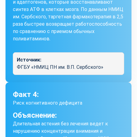
и адаптогенов, которые восстанавливают
синтез АТФ в клетках мозга. По данным НМИЦ
им. Сербского, таргетная фармакотерапия в 2,5
раза быстрее возвращает работоспособность
по сравнению с приемом обычных
поливитаминов.
Источник:
ФГБУ «НМИЦ ПН им. В.П. Сербского»
Факт 4:
Риск когнитивного дефицита
Объяснение:
Длительная астения без лечения ведет к
нарушению концентрации внимания и