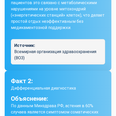
пациентов это связано с метаболическими
нарушениями на уровне митохондрий
(«энергетических станций» клеток), что делает
простой отдых неэффективным без
медикаментозной поддержки.
Источник:
Всемирная организация здравоохранения
(ВОЗ)
Факт 2:
Дифференциальная диагностика
Объяснение:
По данным Минздрава РФ, астения в 60%
случаев является симптомом соматических