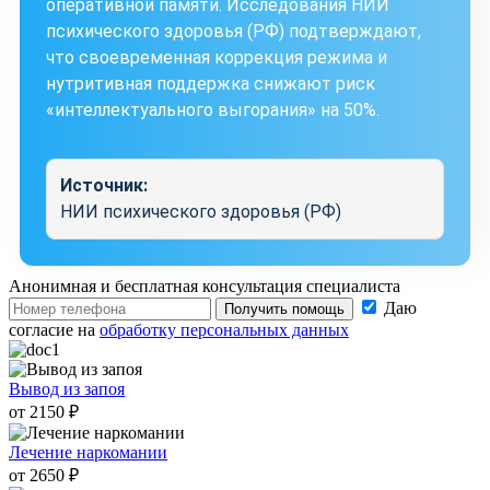
оперативной памяти. Исследования НИИ
психического здоровья (РФ) подтверждают,
что своевременная коррекция режима и
нутритивная поддержка снижают риск
«интеллектуального выгорания» на 50%.
Источник:
НИИ психического здоровья (РФ)
Анонимная и бесплатная
консультация специалиста
Даю
Получить помощь
согласие на
обработку персональных данных
Вывод из запоя
от 2150 ₽
Лечение наркомании
от 2650 ₽