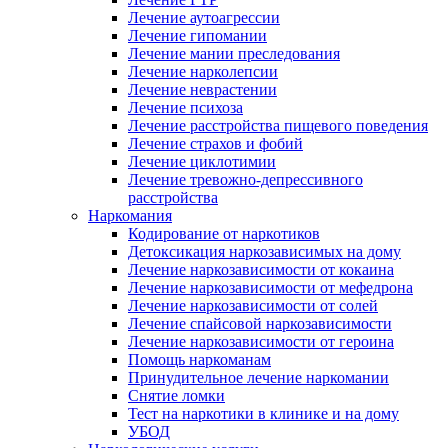
Лечение аутоагрессии
Лечение гипомании
Лечение мании преследования
Лечение нарколепсии
Лечение неврастении
Лечение психоза
Лечение расстройства пищевого поведения
Лечение страхов и фобий
Лечение циклотимии
Лечение тревожно-депрессивного
расстройства
Наркомания
Кодирование от наркотиков
Детоксикация наркозависимых на дому
Лечение наркозависимости от кокаина
Лечение наркозависимости от мефедрона
Лечение наркозависимости от солей
Лечение спайсовой наркозависимости
Лечение наркозависимости от героина
Помощь наркоманам
Принудительное лечение наркомании
Снятие ломки
Тест на наркотики в клинике и на дому
УБОД