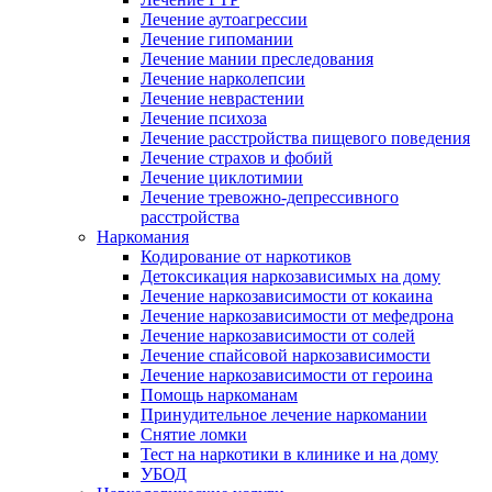
Лечение аутоагрессии
Лечение гипомании
Лечение мании преследования
Лечение нарколепсии
Лечение неврастении
Лечение психоза
Лечение расстройства пищевого поведения
Лечение страхов и фобий
Лечение циклотимии
Лечение тревожно-депрессивного
расстройства
Наркомания
Кодирование от наркотиков
Детоксикация наркозависимых на дому
Лечение наркозависимости от кокаина
Лечение наркозависимости от мефедрона
Лечение наркозависимости от солей
Лечение спайсовой наркозависимости
Лечение наркозависимости от героина
Помощь наркоманам
Принудительное лечение наркомании
Снятие ломки
Тест на наркотики в клинике и на дому
УБОД