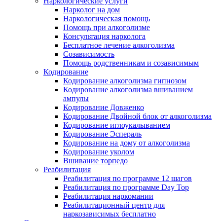
Наркологические услуги
Нарколог на дом
Наркологическая помощь
Помощь при алкоголизме
Консультация нарколога
Бесплатное лечение алкоголизма
Созависимость
Помощь родственникам и созависимым
Кодирование
Кодирование алкоголизма гипнозом
Кодирование алкоголизма вшиванием
ампулы
Кодирование Довженко
Кодирование Двойной блок от алкоголизма
Кодирование иглоукалыванием
Кодирование Эспераль
Кодирование на дому от алкоголизма
Кодирование уколом
Вшивание торпедо
Реабилитация
Реабилитация по программе 12 шагов
Реабилитация по программе Day Top
Реабилитация наркомании
Реабилитационный центр для
наркозависимых бесплатно