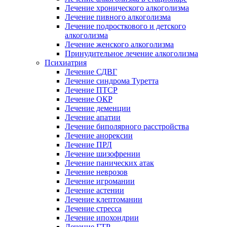
Лечение хронического алкоголизма
Лечение пивного алкоголизма
Лечение подросткового и детского
алкоголизма
Лечение женского алкоголизма
Принудительное лечение алкоголизма
Психиатрия
Лечение СДВГ
Лечение синдрома Туретта
Лечение ПТСР
Лечение ОКР
Лечение деменции
Лечение апатии
Лечение биполярного расстройства
Лечение анорексии
Лечение ПРЛ
Лечение шизофрении
Лечение панических атак
Лечение неврозов
Лечение игромании
Лечение астении
Лечение клептомании
Лечение стресса
Лечение ипохондрии
Лечение ГТР