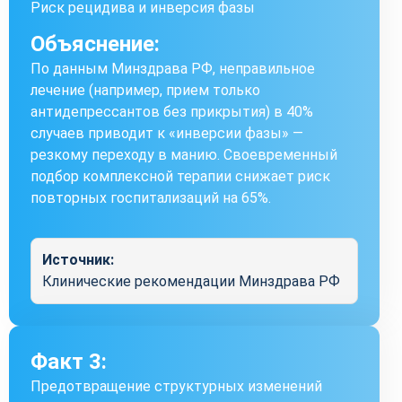
Риск рецидива и инверсия фазы
Объяснение:
По данным Минздрава РФ, неправильное
лечение (например, прием только
антидепрессантов без прикрытия) в 40%
случаев приводит к «инверсии фазы» —
резкому переходу в манию. Своевременный
подбор комплексной терапии снижает риск
повторных госпитализаций на 65%.
Источник:
Клинические рекомендации Минздрава РФ
Факт 3:
Предотвращение структурных изменений