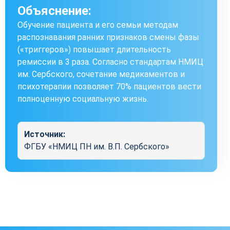
Объяснение:
Обучение пациента и его семьи методам
распознавания ранних признаков смены фазы
(«триггеров») повышает длительность
ремиссии в 3 раза. Согласно стандартам НМИЦ
им. Сербского, сочетание медикаментов и
психотерапии позволяет 70% пациентов вести
полноценную социальную жизнь.
Источник:
ФГБУ «НМИЦ ПН им. В.П. Сербского»