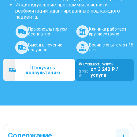
Индивидуальные программы лечения и
реабилитации, адаптированные под каждого
пациента.
Проконсультируем
Клиника работает
бесплатно
круглосуточно
Выезд в течение
Врачи с опытом от 15
получаса
лет
Стоимость услуги
Получить
от 3 240 ₽ /
3 780
консультацию
услуга
₽
Содержание