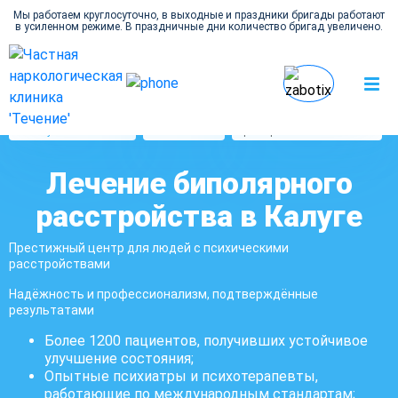
Мы работаем круглосуточно, в выходные и праздники бригады работают
в усиленном режиме. В праздничные дни количество бригад увеличено.
Наркология Течение
Лечение биполярного
Психиатрия
в Калуге
расстройства
Лечение биполярного
расстройства в Калуге
Престижный центр для людей с психическими
расстройствами
Надёжность и профессионализм, подтверждённые
результатами
Более 1200 пациентов, получивших устойчивое
улучшение состояния;
Опытные психиатры и психотерапевты,
работающие по международным стандартам;