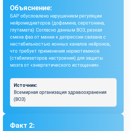
Объяснение:
БАР обусловлено нарушением регуляции
нейромедиаторов (дофамина, серотонина,
глутамата). Согласно данным ВОЗ, резкая
смена фаз от мании к депрессии связана с
нестабильностью ионных каналов нейронов,
что требует применения нормотимиков
(стабилизаторов настроения) для защиты
мозга от «энергетического истощения».
Источник:
Всемирная организация здравоохранения
(ВОЗ)
Факт 2: