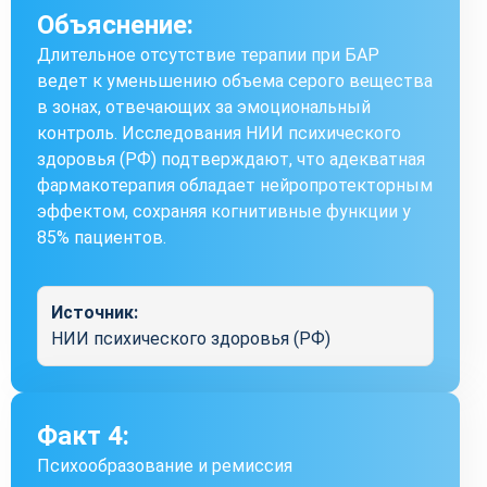
Объяснение:
Длительное отсутствие терапии при БАР
ведет к уменьшению объема серого вещества
в зонах, отвечающих за эмоциональный
контроль. Исследования НИИ психического
здоровья (РФ) подтверждают, что адекватная
фармакотерапия обладает нейропротекторным
эффектом, сохраняя когнитивные функции у
85% пациентов.
Источник:
НИИ психического здоровья (РФ)
Факт 4:
Психообразование и ремиссия