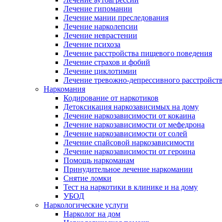
Лечение гипомании
Лечение мании преследования
Лечение нарколепсии
Лечение неврастении
Лечение психоза
Лечение расстройства пищевого поведения
Лечение страхов и фобий
Лечение циклотимии
Лечение тревожно-депрессивного расстройст
Наркомания
Кодирование от наркотиков
Детоксикация наркозависимых на дому
Лечение наркозависимости от кокаина
Лечение наркозависимости от мефедрона
Лечение наркозависимости от солей
Лечение спайсовой наркозависимости
Лечение наркозависимости от героина
Помощь наркоманам
Принудительное лечение наркомании
Снятие ломки
Тест на наркотики в клинике и на дому
УБОД
Наркологические услуги
Нарколог на дом