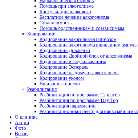
Наркологическая помощь
Помощь при алкоголизме
Консультация нарколога
Бесплатное лечение алкоголизма
Созависимость
Помощь родственникам и созависимым
Кодирование
Кодирование алкоголизма гипнозом
Кодирование алкоголизма вшиванием ампулы
Кодирование Довженко
Кодирование Двойной блок от алкоголизма
Кодирование иглоукалыванием
Кодирование Эспераль
Кодирование на дому от алкоголизма
Кодирование уколом
Вшивание торпедо
Реабилитация
Реабилитация по программе 12 шагов
Реабилитация по программе Day Top
Реабилитация наркомании
Реабилитационный центр для наркозависимых
О клинике
Акции
Фото
Врачи