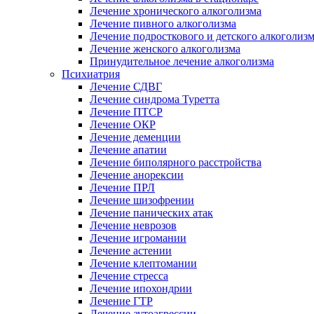
Лечение хронического алкоголизма
Лечение пивного алкоголизма
Лечение подросткового и детского алкоголиз
Лечение женского алкоголизма
Принудительное лечение алкоголизма
Психиатрия
Лечение СДВГ
Лечение синдрома Туретта
Лечение ПТСР
Лечение ОКР
Лечение деменции
Лечение апатии
Лечение биполярного расстройства
Лечение анорексии
Лечение ПРЛ
Лечение шизофрении
Лечение панических атак
Лечение неврозов
Лечение игромании
Лечение астении
Лечение клептомании
Лечение стресса
Лечение ипохондрии
Лечение ГТР
Лечение аутоагрессии