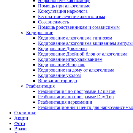
Наркологическая помощь
Помощь при алкоголизме
Консультация нарколога
Бесплатное лечение алкоголизма
Созависимость
Помощь родственникам и созависимым
Кодирование
Кодирование алкоголизма гипнозом
Кодирование алкоголизма вшиванием ампулы
Кодирование Довженко
Кодирование Двойной блок от алкоголизма
Кодирование иглоукалыванием
Кодирование Эспераль
Кодирование на дому от алкоголизма
Кодирование уколом
Вшивание торпедо
Реабилитация
Реабилитация по программе 12 шагов
Реабилитация по программе Day Top
Реабилитация наркомании
Реабилитационный центр для наркозависимых
О клинике
Акции
Фото
Врачи