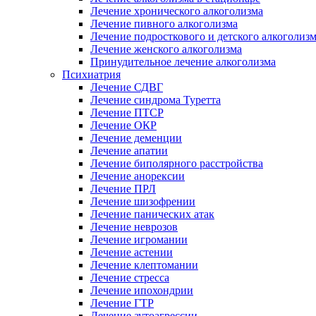
Лечение хронического алкоголизма
Лечение пивного алкоголизма
Лечение подросткового и детского алкоголиз
Лечение женского алкоголизма
Принудительное лечение алкоголизма
Психиатрия
Лечение СДВГ
Лечение синдрома Туретта
Лечение ПТСР
Лечение ОКР
Лечение деменции
Лечение апатии
Лечение биполярного расстройства
Лечение анорексии
Лечение ПРЛ
Лечение шизофрении
Лечение панических атак
Лечение неврозов
Лечение игромании
Лечение астении
Лечение клептомании
Лечение стресса
Лечение ипохондрии
Лечение ГТР
Лечение аутоагрессии