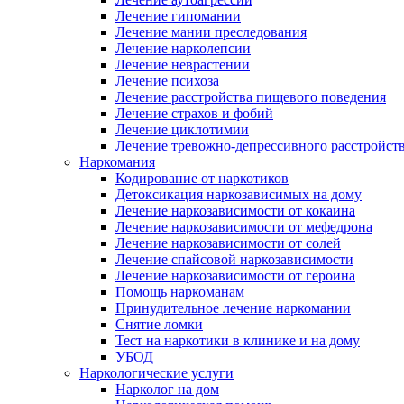
Лечение гипомании
Лечение мании преследования
Лечение нарколепсии
Лечение неврастении
Лечение психоза
Лечение расстройства пищевого поведения
Лечение страхов и фобий
Лечение циклотимии
Лечение тревожно-депрессивного расстройст
Наркомания
Кодирование от наркотиков
Детоксикация наркозависимых на дому
Лечение наркозависимости от кокаина
Лечение наркозависимости от мефедрона
Лечение наркозависимости от солей
Лечение спайсовой наркозависимости
Лечение наркозависимости от героина
Помощь наркоманам
Принудительное лечение наркомании
Снятие ломки
Тест на наркотики в клинике и на дому
УБОД
Наркологические услуги
Нарколог на дом