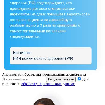
здоровья (РФ) подтверждают, что
проведение детокса специалистом-
наркологом на дому повышает вероятность
согласия пациента на дальнейшую
реабилитацию в 3 раза по сравнению с
самостоятельными попытками
«перекумарить».
Источник:
НИИ психического здоровья (РФ)
Анонимная и бесплатная
консультация специалиста
Даю
Получить помощь
согласие на
обработку персональных данных