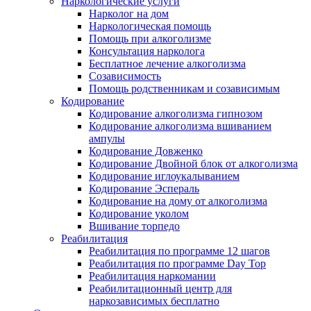
Наркологические услуги
Нарколог на дом
Наркологическая помощь
Помощь при алкоголизме
Консультация нарколога
Бесплатное лечение алкоголизма
Созависимость
Помощь родственникам и созависимым
Кодирование
Кодирование алкоголизма гипнозом
Кодирование алкоголизма вшиванием
ампулы
Кодирование Довженко
Кодирование Двойной блок от алкоголизма
Кодирование иглоукалыванием
Кодирование Эспераль
Кодирование на дому от алкоголизма
Кодирование уколом
Вшивание торпедо
Реабилитация
Реабилитация по программе 12 шагов
Реабилитация по программе Day Top
Реабилитация наркомании
Реабилитационный центр для
наркозависимых бесплатно