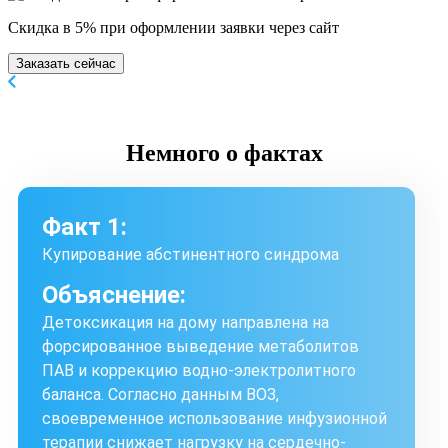
Скидка в 5% при оформлении заявки через сайт
Заказать сейчас
Немного
о фактах
Факт 1:
Купирование абстинентного синдрома
Объяснение:
Детоксикация на дому направлена на
форсированное выведение метаболитов
ПАВ и коррекцию водно-электролитного
баланса. Согласно данным ВОЗ,
своевременное использование инфузионной
терапии снижает нагрузку на сердечно-