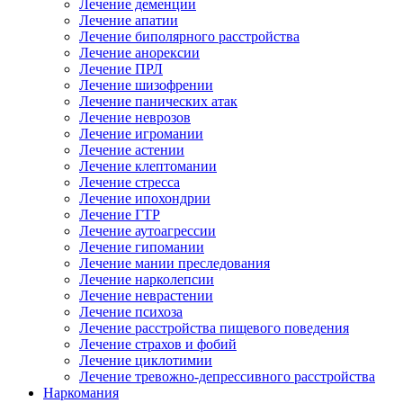
Лечение деменции
Лечение апатии
Лечение биполярного расстройства
Лечение анорексии
Лечение ПРЛ
Лечение шизофрении
Лечение панических атак
Лечение неврозов
Лечение игромании
Лечение астении
Лечение клептомании
Лечение стресса
Лечение ипохондрии
Лечение ГТР
Лечение аутоагрессии
Лечение гипомании
Лечение мании преследования
Лечение нарколепсии
Лечение неврастении
Лечение психоза
Лечение расстройства пищевого поведения
Лечение страхов и фобий
Лечение циклотимии
Лечение тревожно-депрессивного расстройства
Наркомания