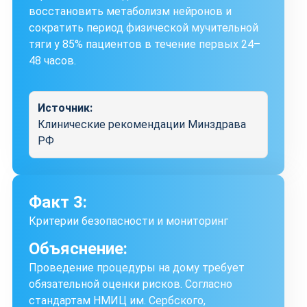
восстановить метаболизм нейронов и
сократить период физической мучительной
тяги у 85% пациентов в течение первых 24–
48 часов.
Источник:
Клинические рекомендации Минздрава
РФ
Факт 3:
Критерии безопасности и мониторинг
Объяснение:
Проведение процедуры на дому требует
обязательной оценки рисков. Согласно
стандартам НМИЦ им. Сербского,