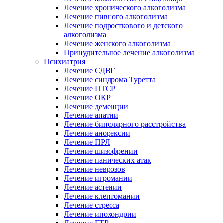
Лечение хронического алкоголизма
Лечение пивного алкоголизма
Лечение подросткового и детского
алкоголизма
Лечение женского алкоголизма
Принудительное лечение алкоголизма
Психиатрия
Лечение СДВГ
Лечение синдрома Туретта
Лечение ПТСР
Лечение ОКР
Лечение деменции
Лечение апатии
Лечение биполярного расстройства
Лечение анорексии
Лечение ПРЛ
Лечение шизофрении
Лечение панических атак
Лечение неврозов
Лечение игромании
Лечение астении
Лечение клептомании
Лечение стресса
Лечение ипохондрии
Лечение ГТР