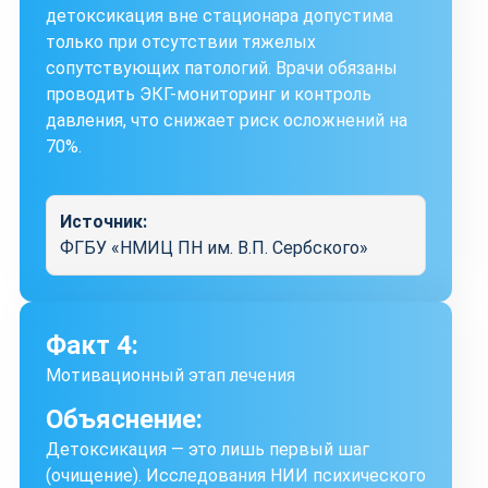
детоксикация вне стационара допустима
только при отсутствии тяжелых
сопутствующих патологий. Врачи обязаны
проводить ЭКГ-мониторинг и контроль
давления, что снижает риск осложнений на
70%.
Источник:
ФГБУ «НМИЦ ПН им. В.П. Сербского»
Факт 4:
Мотивационный этап лечения
Объяснение:
Детоксикация — это лишь первый шаг
(очищение). Исследования НИИ психического