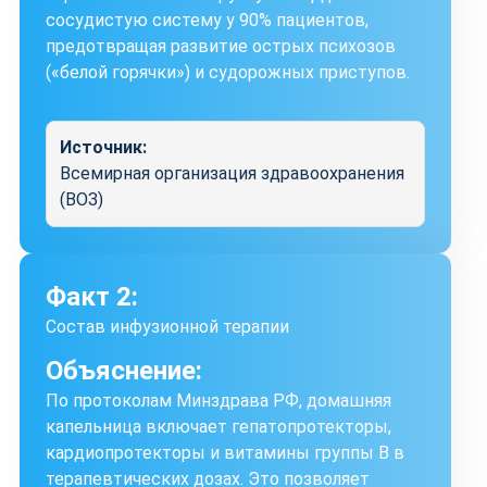
сосудистую систему у 90% пациентов,
предотвращая развитие острых психозов
(«белой горячки») и судорожных приступов.
Источник:
Всемирная организация здравоохранения
(ВОЗ)
Факт 2:
Состав инфузионной терапии
Объяснение:
По протоколам Минздрава РФ, домашняя
капельница включает гепатопротекторы,
кардиопротекторы и витамины группы В в
терапевтических дозах. Это позволяет