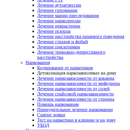
Лечение аутоагрессии
Лечение гипомании
Лечение мании преследования
Лечение нарколепсии
Лечение неврастении
Лечение психоза
Лечение расстройства пищевого поведения
Лечение страхов и фобий
Лечение циклотимии
Лечение тревожно-депрессивного
расстройства
Наркомания
Кодирование от наркотиков
Детоксикация наркозависимых на дому
Лечение наркозависимости от кокаина
Лечение наркозависимости от мефедрона
Лечение наркозависимости от солей
Лечение спайсовой наркозависимости
Лечение наркозависимости от героина
Помощь наркоманам
Принудительное лечение наркомании
Снятие ломки
Тест на наркотики в клинике и на дому
УБОД