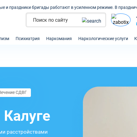
ые и праздники бригады работают в усиленном режиме. В празднич
лизм
Психиатрия
Наркомания
Наркологические услуги
К
Лечение СДВГ
 Калуге
ми расстройствами