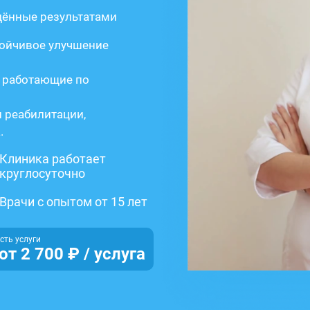
дённые результатами
тойчивое улучшение
, работающие по
 реабилитации,
.
Клиника работает
круглосуточно
Врачи с опытом от 15 лет
ть услуги
от 2 700 ₽ / услуга