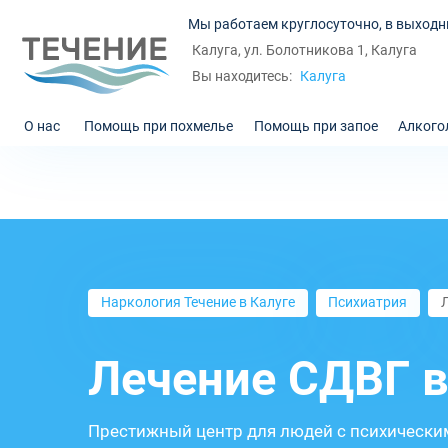
Мы работаем круглосуточно, в выходн
Калуга, ул. Болотникова 1, Калуга
Калуга
Вы находитесь:
О нас
Помощь при похмелье
Помощь при запое
Алкого
Наркология Течение в Калуге
Психиатрия
Лечение СДВГ в
Престижный центр для людей с психически