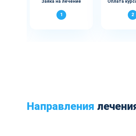
за и
Заяка на лечение
Оплата курс
1
2
Направления
лечени