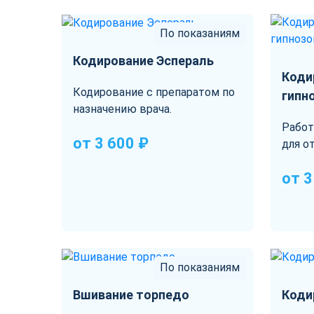
По показаниям
Кодирование Эспераль
Коди
Кодирование с препаратом по
гипн
назначению врача.
Работ
от 3 600 ₽
для от
от 3
По показаниям
Вшивание торпедо
Коди