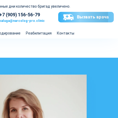
чные дни количество бригад увеличено.
+7 (909) 156-56-79
Вызвать врача
kaluga@narcolog-pro.clinic
одирование
Реабилитация
Контакты