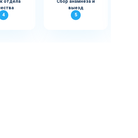
к отдела
Сбор анамнеза и
Зая
чества
выезд
4
5