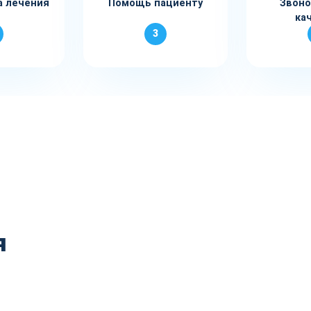
а лечения
Помощь пациенту
Звоно
ка
3
я