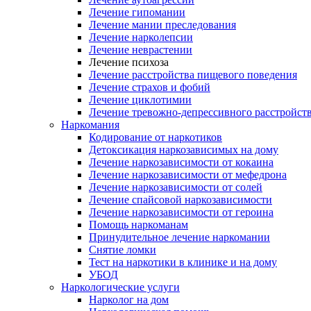
Лечение гипомании
Лечение мании преследования
Лечение нарколепсии
Лечение неврастении
Лечение психоза
Лечение расстройства пищевого поведения
Лечение страхов и фобий
Лечение циклотимии
Лечение тревожно-депрессивного расстройст
Наркомания
Кодирование от наркотиков
Детоксикация наркозависимых на дому
Лечение наркозависимости от кокаина
Лечение наркозависимости от мефедрона
Лечение наркозависимости от солей
Лечение спайсовой наркозависимости
Лечение наркозависимости от героина
Помощь наркоманам
Принудительное лечение наркомании
Снятие ломки
Тест на наркотики в клинике и на дому
УБОД
Наркологические услуги
Нарколог на дом