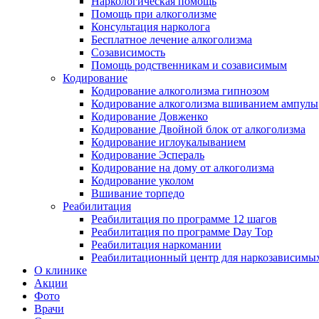
Наркологическая помощь
Помощь при алкоголизме
Консультация нарколога
Бесплатное лечение алкоголизма
Созависимость
Помощь родственникам и созависимым
Кодирование
Кодирование алкоголизма гипнозом
Кодирование алкоголизма вшиванием ампулы
Кодирование Довженко
Кодирование Двойной блок от алкоголизма
Кодирование иглоукалыванием
Кодирование Эспераль
Кодирование на дому от алкоголизма
Кодирование уколом
Вшивание торпедо
Реабилитация
Реабилитация по программе 12 шагов
Реабилитация по программе Day Top
Реабилитация наркомании
Реабилитационный центр для наркозависимых
О клинике
Акции
Фото
Врачи