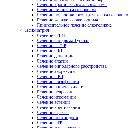
Лечение хронического алкоголизма
Лечение пивного алкоголизма
Лечение подросткового и детского алкоголиз
Лечение женского алкоголизма
Принудительное лечение алкоголизма
Психиатрия
Лечение СДВГ
Лечение синдрома Туретта
Лечение ПТСР
Лечение ОКР
Лечение деменции
Лечение апатии
Лечение биполярного расстройства
Лечение анорексии
Лечение ПРЛ
Лечение шизофрении
Лечение панических атак
Лечение неврозов
Лечение игромании
Лечение астении
Лечение клептомании
Лечение стресса
Лечение ипохондрии
Лечение ГТР
Лечение аутоагрессии