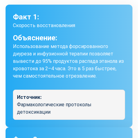
Факт 1:
Скорость восстановления
Объяснение:
Использование метода форсированного
диуреза и инфузионной терапии позволяет
вывести до 95% продуктов распада этанола из
кровотока за 2–4 часа. Это в 5 раз быстрее,
чем самостоятельное отрезвление.
Источник:
Фармакологические протоколы
детоксикации