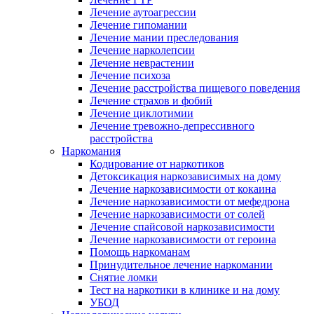
Лечение аутоагрессии
Лечение гипомании
Лечение мании преследования
Лечение нарколепсии
Лечение неврастении
Лечение психоза
Лечение расстройства пищевого поведения
Лечение страхов и фобий
Лечение циклотимии
Лечение тревожно-депрессивного
расстройства
Наркомания
Кодирование от наркотиков
Детоксикация наркозависимых на дому
Лечение наркозависимости от кокаина
Лечение наркозависимости от мефедрона
Лечение наркозависимости от солей
Лечение спайсовой наркозависимости
Лечение наркозависимости от героина
Помощь наркоманам
Принудительное лечение наркомании
Снятие ломки
Тест на наркотики в клинике и на дому
УБОД