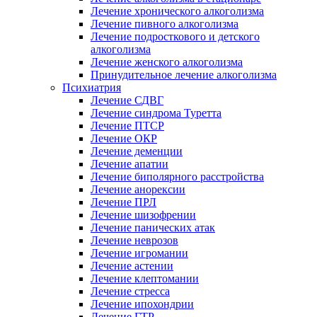
Лечение хронического алкоголизма
Лечение пивного алкоголизма
Лечение подросткового и детского
алкоголизма
Лечение женского алкоголизма
Принудительное лечение алкоголизма
Психиатрия
Лечение СДВГ
Лечение синдрома Туретта
Лечение ПТСР
Лечение ОКР
Лечение деменции
Лечение апатии
Лечение биполярного расстройства
Лечение анорексии
Лечение ПРЛ
Лечение шизофрении
Лечение панических атак
Лечение неврозов
Лечение игромании
Лечение астении
Лечение клептомании
Лечение стресса
Лечение ипохондрии
Лечение ГТР