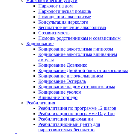
Наркологические услуги
Нарколог на дом
Наркологическая помощь
Помощь при алкоголизме
Консультация нарколога
Бесплатное лечение алкоголизма
Созависимость
Помощь родственникам и созависимым
Кодирование
Кодирование алкоголизма гипнозом
Кодирование алкоголизма вшиванием
ампулы
Кодирование Довженко
Кодирование Двойной блок от алкоголизма
Кодирование иглоукалыванием
Кодирование Эспераль
Кодирование на дому от алкоголизма
Кодирование уколом
Вшивание торпедо
Реабилитация
Реабилитация по программе 12 шагов
Реабилитация по программе Day Top
Реабилитация наркомании
Реабилитационный центр для
наркозависимых бесплатно