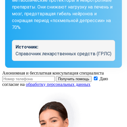
метаболические протекторы и нейротропные
препараты. Они снижают нагрузку на печень и
мозг, предотвращая гибель нейронов и
сокращая период «похмельной депрессии» на
70%.
Источник:
Справочник лекарственных средств (ГРЛС)
Анонимная и бесплатная
консультация специалиста
Даю
Получить помощь
согласие на
обработку персональных данных