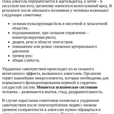
Пока алкоголь переработается в ацетальдегид, а затем – в
уксусную кислоту, организму наносится колоссальный вред. В
результате после обильного возлияния у человека возникают
следующие симптомы:
сильная пульсирующая боль в височной и затылочной
областях;
подташнивание, при сильном отравлении –
неконтролируемая рвота;
диарея, рези в области эпигастрия;
повышение или резкое снижение артериального
давления;
тремор рук;
общая слабость.
Ухудшение самочувствия происходит из-за сильного
мочегонного эффекта, вызванного алкоголем. Организм
теряет важнейшие микроэлементы, которые необходимы для
нормального функционирования нервной и сердечно-
сосудистой систем.
Меняется психическое состояние
человека – развиваются апатия, стыд, раздражительность.
В случае нарастания симптомов похмелья и ухудшения
самочувствия после злоупотребления людям с низким
уровнем толерантности к алкоголю нужно обращаться в