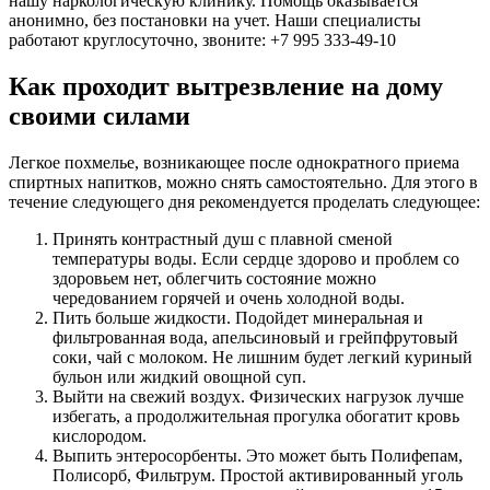
нашу наркологическую клинику. Помощь оказывается
анонимно, без постановки на учет. Наши специалисты
работают круглосуточно, звоните: +7 995 333-49-10
Как проходит вытрезвление на дому
своими силами
Легкое похмелье, возникающее после однократного приема
спиртных напитков, можно снять самостоятельно. Для этого в
течение следующего дня рекомендуется проделать следующее:
Принять контрастный душ с плавной сменой
температуры воды. Если сердце здорово и проблем со
здоровьем нет, облегчить состояние можно
чередованием горячей и очень холодной воды.
Пить больше жидкости. Подойдет минеральная и
фильтрованная вода, апельсиновый и грейпфрутовый
соки, чай с молоком. Не лишним будет легкий куриный
бульон или жидкий овощной суп.
Выйти на свежий воздух. Физических нагрузок лучше
избегать, а продолжительная прогулка обогатит кровь
кислородом.
Выпить энтеросорбенты. Это может быть Полифепам,
Полисорб, Фильтрум. Простой активированный уголь