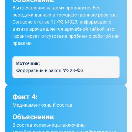
Вытрезвление на дому проводится без
передачи данных в государственные реестры.
Согласно статье 13 ФЗ №323, информация о
визите врача является врачебной тайной, что
гарантирует отсутствие проблем с работой или
правами.
Источник:
Федеральный закон №323-ФЗ
Факт 4:
Медикаментозный состав
Объяснение:
В состав капельницы включены