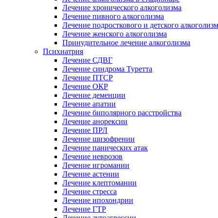
Лечение хронического алкоголизма
Лечение пивного алкоголизма
Лечение подросткового и детского алкоголиз
Лечение женского алкоголизма
Принудительное лечение алкоголизма
Психиатрия
Лечение СДВГ
Лечение синдрома Туретта
Лечение ПТСР
Лечение ОКР
Лечение деменции
Лечение апатии
Лечение биполярного расстройства
Лечение анорексии
Лечение ПРЛ
Лечение шизофрении
Лечение панических атак
Лечение неврозов
Лечение игромании
Лечение астении
Лечение клептомании
Лечение стресса
Лечение ипохондрии
Лечение ГТР
Лечение аутоагрессии