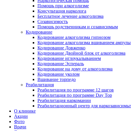
Наркологическая помощь
Помощь при алкоголизме
Консультация нарколога
Бесплатное лечение алкоголизма
Созависимость
Помощь родственникам и созависимым
Кодирование
Кодирование алкоголизма гипнозом
Кодирование алкоголизма вшиванием ампулы
Кодирование Довженко
Кодирование Двойной блок от алкоголизма
Кодирование иглоукалыванием
Кодирование Эспераль
Кодирование на дому от алкоголизма
Кодирование уколом
Вшивание торпедо
Реабилитация
Реабилитация по программе 12 шагов
Реабилитация по программе Day Top
Реабилитация наркомании
Реабилитационный центр для наркозависимых
О клинике
Акции
Фото
Врачи