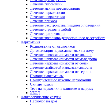
Лечение гипомании
Лечение мании преследования
Лечение нарколепсии
Лечение неврастении
Лечение психоза
Лечение расстройства пищевого поведения
Лечение страхов и фобий
Лечение циклотимии
Лечение тревожно-депрессивного расстройст
Наркомания
Кодирование от наркотиков
Детоксикация наркозависимых на дому
Лечение наркозависимости от кокаина
Лечение наркозависимости от мефедрона
Лечение наркозависимости от солей
Лечение спайсовой наркозависимости
Лечение наркозависимости от героина
Помощь наркоманам
Принудительное лечение наркомании
Снятие ломки
Тест на наркотики в клинике и на дому
УБОД
Наркологические услуги
Нарколог на дом