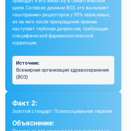
приводит к его избытку в синаптической
щели. Согласно данным ВОЗ, это вызывает
«выгорание» рецепторов у 95% зависимых,
из-за чего после прекращения приема
наступает глубокая депрессия, требующая
специфической фармакологической
коррекции.
Источник:
Всемирная организация здравоохранения
(ВОЗ)
Факт 2:
Золотой стандарт: Психосоциальная терапия
Объяснение: