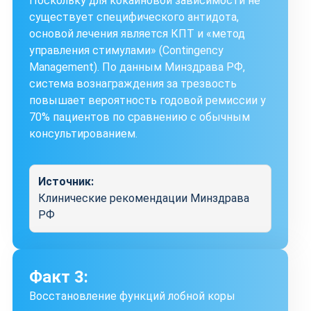
Поскольку для кокаиновой зависимости не
существует специфического антидота,
основой лечения является КПТ и «метод
управления стимулами» (Contingency
Management). По данным Минздрава РФ,
система вознаграждения за трезвость
повышает вероятность годовой ремиссии у
70% пациентов по сравнению с обычным
консультированием.
Источник:
Клинические рекомендации Минздрава
РФ
Факт 3:
Восстановление функций лобной коры