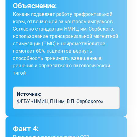
Объяснение:
Кокаин подавляет работу префронтальной
коры, отвечающей за контроль импульсов.
Согласно стандартам НМИЦ им. Сербского,
использование транскраниальной магнитной
стимуляции (ТМС) и нейрометаболитов
помогает 60% пациентов вернуть
способность принимать взвешенные
решения и справляться с патологической
тягой.
Источник:
ФГБУ «НМИЦ ПН им. В.П. Сербского»
Факт 4: