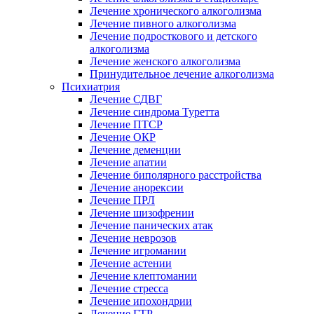
Лечение хронического алкоголизма
Лечение пивного алкоголизма
Лечение подросткового и детского
алкоголизма
Лечение женского алкоголизма
Принудительное лечение алкоголизма
Психиатрия
Лечение СДВГ
Лечение синдрома Туретта
Лечение ПТСР
Лечение ОКР
Лечение деменции
Лечение апатии
Лечение биполярного расстройства
Лечение анорексии
Лечение ПРЛ
Лечение шизофрении
Лечение панических атак
Лечение неврозов
Лечение игромании
Лечение астении
Лечение клептомании
Лечение стресса
Лечение ипохондрии
Лечение ГТР