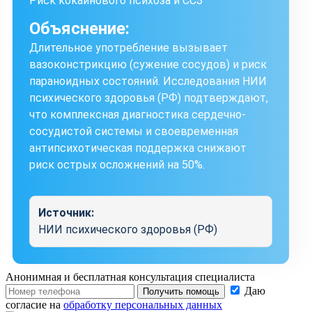
Риск кокаинового психоза и ССЗ
Объяснение:
Длительное употребление вызывает
вазоконстрикцию (сужение сосудов) и риск
параноидных состояний. Исследования НИИ
психического здоровья (РФ) подтверждают,
что комплексная диагностика сердечно-
сосудистой системы и своевременная
антипсихотическая поддержка снижают
риск острых осложнений на 50%.
Источник:
НИИ психического здоровья (РФ)
Анонимная и бесплатная
консультация специалиста
Даю
Получить помощь
согласие на
обработку персональных данных