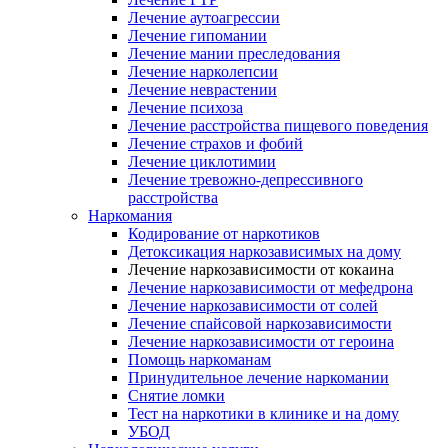
Лечение аутоагрессии
Лечение гипомании
Лечение мании преследования
Лечение нарколепсии
Лечение неврастении
Лечение психоза
Лечение расстройства пищевого поведения
Лечение страхов и фобий
Лечение циклотимии
Лечение тревожно-депрессивного
расстройства
Наркомания
Кодирование от наркотиков
Детоксикация наркозависимых на дому
Лечение наркозависимости от кокаина
Лечение наркозависимости от мефедрона
Лечение наркозависимости от солей
Лечение спайсовой наркозависимости
Лечение наркозависимости от героина
Помощь наркоманам
Принудительное лечение наркомании
Снятие ломки
Тест на наркотики в клинике и на дому
УБОД