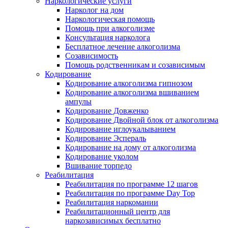
Наркологические услуги
Нарколог на дом
Наркологическая помощь
Помощь при алкоголизме
Консультация нарколога
Бесплатное лечение алкоголизма
Созависимость
Помощь родственникам и созависимым
Кодирование
Кодирование алкоголизма гипнозом
Кодирование алкоголизма вшиванием
ампулы
Кодирование Довженко
Кодирование Двойной блок от алкоголизма
Кодирование иглоукалыванием
Кодирование Эспераль
Кодирование на дому от алкоголизма
Кодирование уколом
Вшивание торпедо
Реабилитация
Реабилитация по программе 12 шагов
Реабилитация по программе Day Top
Реабилитация наркомании
Реабилитационный центр для
наркозависимых бесплатно