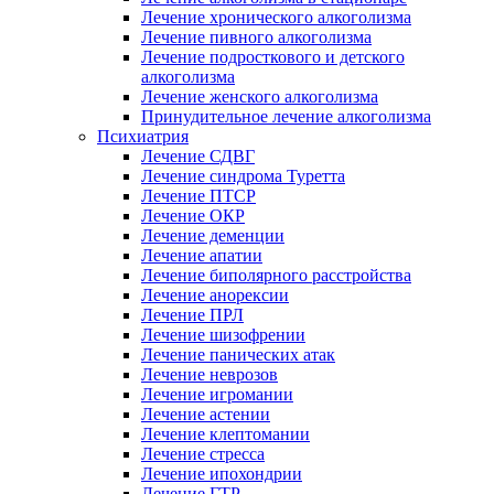
Лечение хронического алкоголизма
Лечение пивного алкоголизма
Лечение подросткового и детского
алкоголизма
Лечение женского алкоголизма
Принудительное лечение алкоголизма
Психиатрия
Лечение СДВГ
Лечение синдрома Туретта
Лечение ПТСР
Лечение ОКР
Лечение деменции
Лечение апатии
Лечение биполярного расстройства
Лечение анорексии
Лечение ПРЛ
Лечение шизофрении
Лечение панических атак
Лечение неврозов
Лечение игромании
Лечение астении
Лечение клептомании
Лечение стресса
Лечение ипохондрии
Лечение ГТР