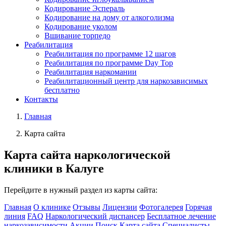
Кодирование Эспераль
Кодирование на дому от алкоголизма
Кодирование уколом
Вшивание торпедо
Реабилитация
Реабилитация по программе 12 шагов
Реабилитация по программе Day Top
Реабилитация наркомании
Реабилитационный центр для наркозависимых
бесплатно
Контакты
Главная
Карта сайта
Карта сайта
наркологической
клиники в Калуге
Перейдите в нужный раздел из карты сайта:
Главная
О клинике
Отзывы
Лицензии
Фотогалерея
Горячая
линия
FAQ
Наркологический диспансер
Бесплатное лечение
наркозависимости
Акции
Поиск
Карта сайта
Специалисты