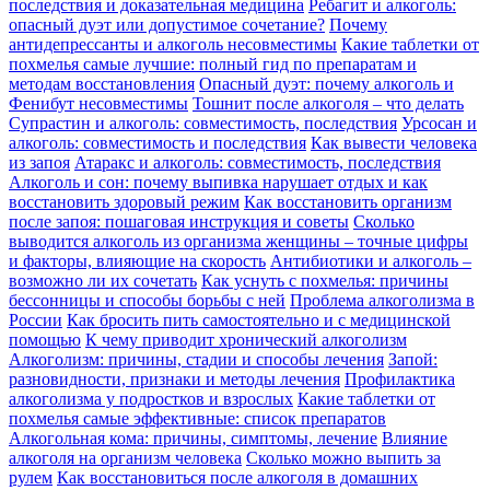
последствия и доказательная медицина
Ребагит и алкоголь:
опасный дуэт или допустимое сочетание?
Почему
антидепрессанты и алкоголь несовместимы
Какие таблетки от
похмелья самые лучшие: полный гид по препаратам и
методам восстановления
Опасный дуэт: почему алкоголь и
Фенибут несовместимы
Тошнит после алкоголя – что делать
Супрастин и алкоголь: совместимость, последствия
Урсосан и
алкоголь: совместимость и последствия
Как вывести человека
из запоя
Атаракс и алкоголь: совместимость, последствия
Алкоголь и сон: почему выпивка нарушает отдых и как
восстановить здоровый режим
Как восстановить организм
после запоя: пошаговая инструкция и советы
Сколько
выводится алкоголь из организма женщины – точные цифры
и факторы, влияющие на скорость
Антибиотики и алкоголь –
возможно ли их сочетать
Как уснуть с похмелья: причины
бессонницы и способы борьбы с ней
Проблема алкоголизма в
России
Как бросить пить самостоятельно и с медицинской
помощью
К чему приводит хронический алкоголизм
Алкоголизм: причины, стадии и способы лечения
Запой:
разновидности, признаки и методы лечения
Профилактика
алкоголизма у подростков и взрослых
Какие таблетки от
похмелья самые эффективные: список препаратов
Алкогольная кома: причины, симптомы, лечение
Влияние
алкоголя на организм человека
Сколько можно выпить за
рулем
Как восстановиться после алкоголя в домашних