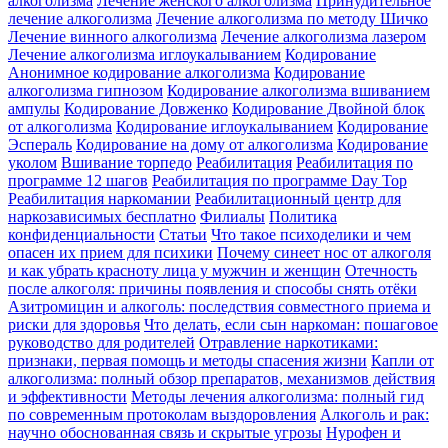
алкоголизма
Лечение женского алкоголизма
Принудительное
лечение алкоголизма
Лечение алкоголизма по методу Шичко
Лечение винного алкоголизма
Лечение алкоголизма лазером
Лечение алкоголизма иглоукалыванием
Кодирование
Анонимное кодирование алкоголизма
Кодирование
алкоголизма гипнозом
Кодирование алкоголизма вшиванием
ампулы
Кодирование Довженко
Кодирование Двойной блок
от алкоголизма
Кодирование иглоукалыванием
Кодирование
Эспераль
Кодирование на дому от алкоголизма
Кодирование
уколом
Вшивание торпедо
Реабилитация
Реабилитация по
программе 12 шагов
Реабилитация по программе Day Top
Реабилитация наркомании
Реабилитационный центр для
наркозависимых бесплатно
Филиалы
Политика
конфиденциальности
Статьи
Что такое психоделики и чем
опасен их прием для психики
Почему синеет нос от алкоголя
и как убрать красноту лица у мужчин и женщин
Отечность
после алкоголя: причины появления и способы снять отёки
Азитромицин и алкоголь: последствия совместного приема и
риски для здоровья
Что делать, если сын наркоман: пошаговое
руководство для родителей
Отравление наркотиками:
признаки, первая помощь и методы спасения жизни
Капли от
алкоголизма: полный обзор препаратов, механизмов действия
и эффективности
Методы лечения алкоголизма: полный гид
по современным протоколам выздоровления
Алкоголь и рак:
научно обоснованная связь и скрытые угрозы
Нурофен и