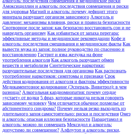
алкоголь: последствия совмещения и медицинские риски
Амоксициллин и алкоголь: последствия совмещения и риски
для здоровья
Магний и алкоголь: почему дефицит этого
минерала разрушает организм зависимого
Алкоголь и
давление: механизмы влияния, риски и правила безопасности
Снотворное после запоя: как безопасно восстановить сон и не
навредить организму
Как избавиться от запаха перегара:
эффективные методы и медицинские рекомендации
Кофе и
алкоголь: последствия смешивания и медицинские факты
Как
вывести мужа из запоя: полное руководство по спасению и
восстановлению
Гастрит и язва желудка на фоне
употребления алкоголя
Как алкоголь разрушает обмен
веществ и метаболизм
Синтетические наркотики:
разрушительные последствия для организма
Как распознать
употребление наркотиков: симптомы и признаки
Срок
действия кодирования от алкоголя и факторы эффективности
Медикаментозное кодирование (Эспераль, Вивитрол): в чем
разница?
Алкогольная кардиомиопатия: почему сердце
«устает» от водки
5 фраз, которые никогда нельзя говорить
зависимому человеку
Чем отличается обычное похмелье от
абстинентного синдрома?
Почему нельзя резко выходить из
длительного запоя самостоятельно: риски и последствия
Омез
и алкоголь: опасная иллюзия безопасности
Парацетамол и
алкоголь: можно ли совмещать
Мексидол и алкоголь:
допустимо ли совмещение?
Алфлутоп и алкоголь: риски,