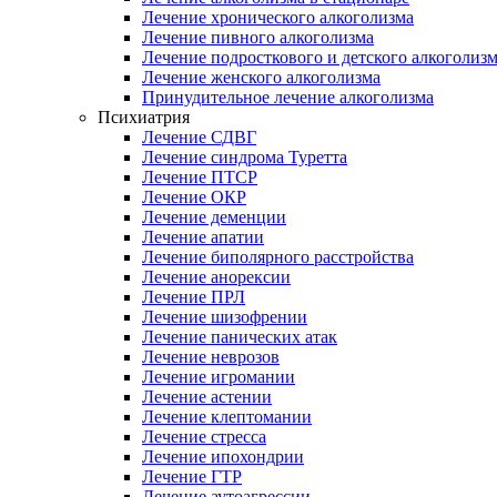
Лечение хронического алкоголизма
Лечение пивного алкоголизма
Лечение подросткового и детского алкоголиз
Лечение женского алкоголизма
Принудительное лечение алкоголизма
Психиатрия
Лечение СДВГ
Лечение синдрома Туретта
Лечение ПТСР
Лечение ОКР
Лечение деменции
Лечение апатии
Лечение биполярного расстройства
Лечение анорексии
Лечение ПРЛ
Лечение шизофрении
Лечение панических атак
Лечение неврозов
Лечение игромании
Лечение астении
Лечение клептомании
Лечение стресса
Лечение ипохондрии
Лечение ГТР
Лечение аутоагрессии