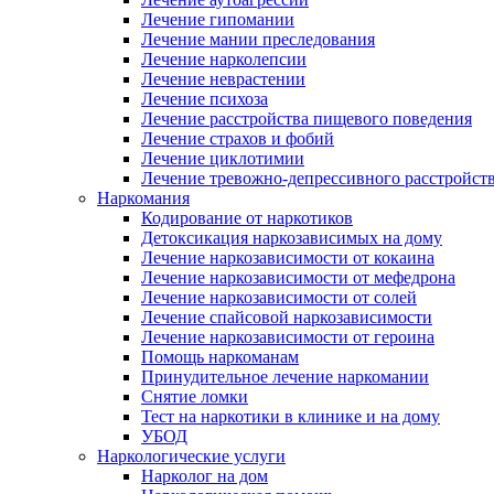
Лечение гипомании
Лечение мании преследования
Лечение нарколепсии
Лечение неврастении
Лечение психоза
Лечение расстройства пищевого поведения
Лечение страхов и фобий
Лечение циклотимии
Лечение тревожно-депрессивного расстройст
Наркомания
Кодирование от наркотиков
Детоксикация наркозависимых на дому
Лечение наркозависимости от кокаина
Лечение наркозависимости от мефедрона
Лечение наркозависимости от солей
Лечение спайсовой наркозависимости
Лечение наркозависимости от героина
Помощь наркоманам
Принудительное лечение наркомании
Снятие ломки
Тест на наркотики в клинике и на дому
УБОД
Наркологические услуги
Нарколог на дом