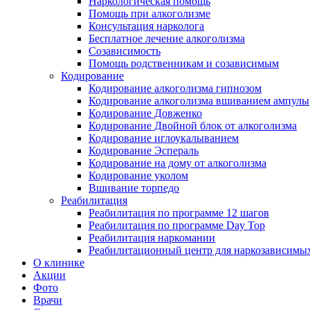
Наркологическая помощь
Помощь при алкоголизме
Консультация нарколога
Бесплатное лечение алкоголизма
Созависимость
Помощь родственникам и созависимым
Кодирование
Кодирование алкоголизма гипнозом
Кодирование алкоголизма вшиванием ампулы
Кодирование Довженко
Кодирование Двойной блок от алкоголизма
Кодирование иглоукалыванием
Кодирование Эспераль
Кодирование на дому от алкоголизма
Кодирование уколом
Вшивание торпедо
Реабилитация
Реабилитация по программе 12 шагов
Реабилитация по программе Day Top
Реабилитация наркомании
Реабилитационный центр для наркозависимых
О клинике
Акции
Фото
Врачи