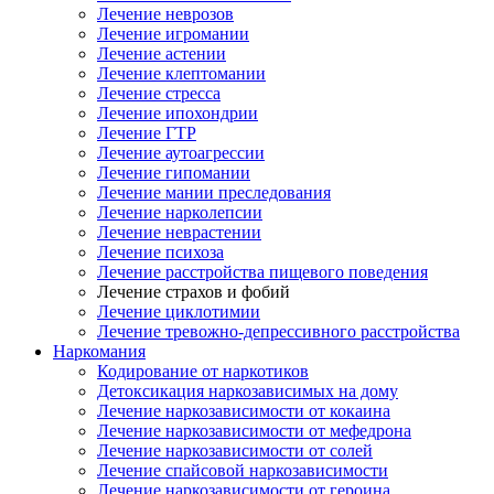
Лечение неврозов
Лечение игромании
Лечение астении
Лечение клептомании
Лечение стресса
Лечение ипохондрии
Лечение ГТР
Лечение аутоагрессии
Лечение гипомании
Лечение мании преследования
Лечение нарколепсии
Лечение неврастении
Лечение психоза
Лечение расстройства пищевого поведения
Лечение страхов и фобий
Лечение циклотимии
Лечение тревожно-депрессивного расстройства
Наркомания
Кодирование от наркотиков
Детоксикация наркозависимых на дому
Лечение наркозависимости от кокаина
Лечение наркозависимости от мефедрона
Лечение наркозависимости от солей
Лечение спайсовой наркозависимости
Лечение наркозависимости от героина