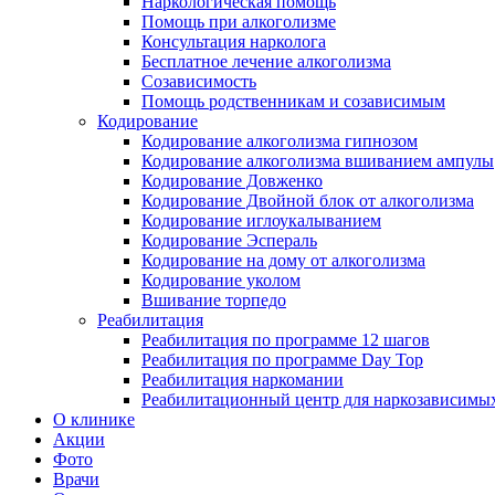
Наркологическая помощь
Помощь при алкоголизме
Консультация нарколога
Бесплатное лечение алкоголизма
Созависимость
Помощь родственникам и созависимым
Кодирование
Кодирование алкоголизма гипнозом
Кодирование алкоголизма вшиванием ампулы
Кодирование Довженко
Кодирование Двойной блок от алкоголизма
Кодирование иглоукалыванием
Кодирование Эспераль
Кодирование на дому от алкоголизма
Кодирование уколом
Вшивание торпедо
Реабилитация
Реабилитация по программе 12 шагов
Реабилитация по программе Day Top
Реабилитация наркомании
Реабилитационный центр для наркозависимых
О клинике
Акции
Фото
Врачи