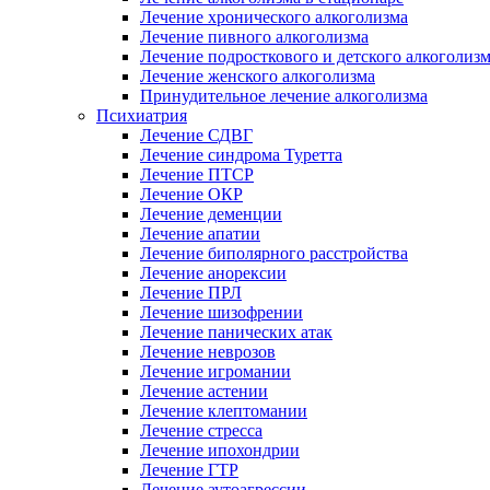
Лечение хронического алкоголизма
Лечение пивного алкоголизма
Лечение подросткового и детского алкоголиз
Лечение женского алкоголизма
Принудительное лечение алкоголизма
Психиатрия
Лечение СДВГ
Лечение синдрома Туретта
Лечение ПТСР
Лечение ОКР
Лечение деменции
Лечение апатии
Лечение биполярного расстройства
Лечение анорексии
Лечение ПРЛ
Лечение шизофрении
Лечение панических атак
Лечение неврозов
Лечение игромании
Лечение астении
Лечение клептомании
Лечение стресса
Лечение ипохондрии
Лечение ГТР
Лечение аутоагрессии