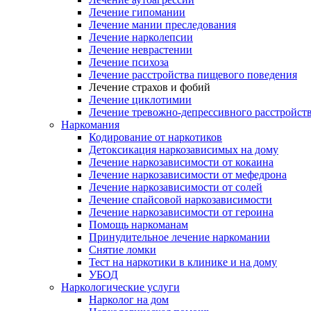
Лечение гипомании
Лечение мании преследования
Лечение нарколепсии
Лечение неврастении
Лечение психоза
Лечение расстройства пищевого поведения
Лечение страхов и фобий
Лечение циклотимии
Лечение тревожно-депрессивного расстройст
Наркомания
Кодирование от наркотиков
Детоксикация наркозависимых на дому
Лечение наркозависимости от кокаина
Лечение наркозависимости от мефедрона
Лечение наркозависимости от солей
Лечение спайсовой наркозависимости
Лечение наркозависимости от героина
Помощь наркоманам
Принудительное лечение наркомании
Снятие ломки
Тест на наркотики в клинике и на дому
УБОД
Наркологические услуги
Нарколог на дом