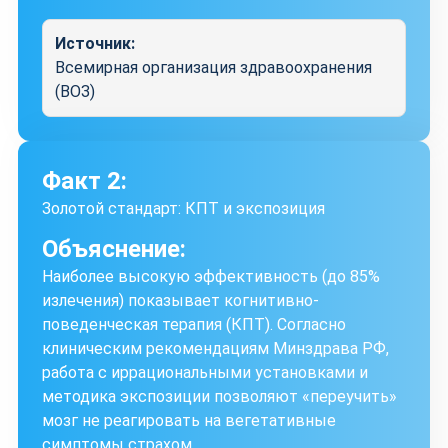
Источник:
Всемирная организация здравоохранения
(ВОЗ)
Факт 2:
Золотой стандарт: КПТ и экспозиция
Объяснение:
Наиболее высокую эффективность (до 85%
излечения) показывает когнитивно-
поведенческая терапия (КПТ). Согласно
клиническим рекомендациям Минздрава РФ,
работа с иррациональными установками и
методика экспозиции позволяют «переучить»
мозг не реагировать на вегетативные
симптомы страхом.