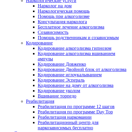
Наркологические услуги
Нарколог на дом
Наркологическая помощь
Помощь при алкоголизме
Консультация нарколога
Бесплатное лечение алкоголизма
Созависимость
Помощь родственникам и созависимым
Кодирование
Кодирование алкоголизма гипнозом
Кодирование алкоголизма вшиванием
ампулы
Кодирование Довженко
Кодирование Двойной блок от алкоголизма
Кодирование иглоукалыванием
Кодирование Эспераль
Кодирование на дому от алкоголизма
Кодирование уколом
Вшивание торпедо
Реабилитация
Реабилитация по программе 12 шагов
Реабилитация по программе Day Top
Реабилитация наркомании
Реабилитационный центр для
наркозависимых бесплатно