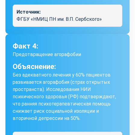
Источник:
ФГБУ «НМИЦ ПН им. В.П. Сербского»
Факт 4:
Предотвращение агорафобии
Объяснение:
Без адекватного лечения у 60% пациентов
развивается агорафобия (страх открытых
пространств). Исследования НИИ
психического здоровья (РФ) подтверждают,
что ранняя психотерапевтическая помощь
снижает риск социальной изоляции и
вторичной депрессии на 50%.