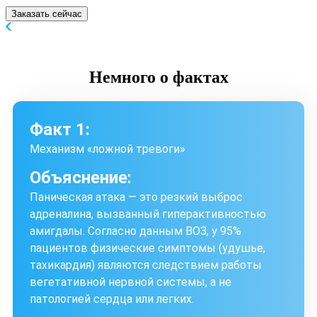
Заказать сейчас
Немного
о фактах
Факт 1:
Механизм «ложной тревоги»
Объяснение:
Паническая атака — это резкий выброс
адреналина, вызванный гиперактивностью
амигдалы. Согласно данным ВОЗ, у 95%
пациентов физические симптомы (удушье,
тахикардия) являются следствием работы
вегетативной нервной системы, а не
патологией сердца или легких.