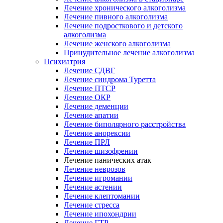
Лечение хронического алкоголизма
Лечение пивного алкоголизма
Лечение подросткового и детского
алкоголизма
Лечение женского алкоголизма
Принудительное лечение алкоголизма
Психиатрия
Лечение СДВГ
Лечение синдрома Туретта
Лечение ПТСР
Лечение ОКР
Лечение деменции
Лечение апатии
Лечение биполярного расстройства
Лечение анорексии
Лечение ПРЛ
Лечение шизофрении
Лечение панических атак
Лечение неврозов
Лечение игромании
Лечение астении
Лечение клептомании
Лечение стресса
Лечение ипохондрии
Лечение ГТР