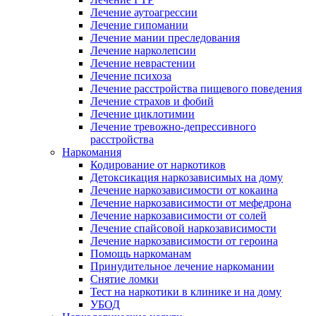
Лечение аутоагрессии
Лечение гипомании
Лечение мании преследования
Лечение нарколепсии
Лечение неврастении
Лечение психоза
Лечение расстройства пищевого поведения
Лечение страхов и фобий
Лечение циклотимии
Лечение тревожно-депрессивного
расстройства
Наркомания
Кодирование от наркотиков
Детоксикация наркозависимых на дому
Лечение наркозависимости от кокаина
Лечение наркозависимости от мефедрона
Лечение наркозависимости от солей
Лечение спайсовой наркозависимости
Лечение наркозависимости от героина
Помощь наркоманам
Принудительное лечение наркомании
Снятие ломки
Тест на наркотики в клинике и на дому
УБОД