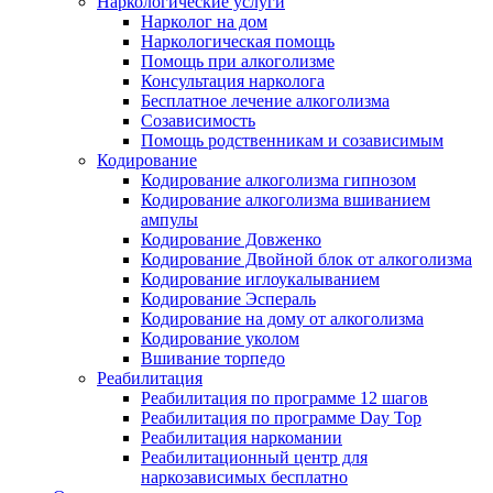
Наркологические услуги
Нарколог на дом
Наркологическая помощь
Помощь при алкоголизме
Консультация нарколога
Бесплатное лечение алкоголизма
Созависимость
Помощь родственникам и созависимым
Кодирование
Кодирование алкоголизма гипнозом
Кодирование алкоголизма вшиванием
ампулы
Кодирование Довженко
Кодирование Двойной блок от алкоголизма
Кодирование иглоукалыванием
Кодирование Эспераль
Кодирование на дому от алкоголизма
Кодирование уколом
Вшивание торпедо
Реабилитация
Реабилитация по программе 12 шагов
Реабилитация по программе Day Top
Реабилитация наркомании
Реабилитационный центр для
наркозависимых бесплатно