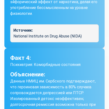
эйфорический эффект от наркотика, делая его
употребление бессмысленным на уровне
физиологии.
Источник:
National Institute on Drug Abuse (NIDA)
Факт 4:
Психиатрия: Коморбидные состояния
Объяснение:
Данные НМИЦ им. Сербского подтверждают,
что героиновая зависимость в 80% случаев
сопровождается депрессией или ПТСР.
Изолированный детокс неэффективен;
долгосрочная ремиссия возможна только при