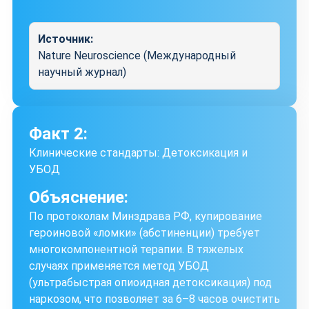
Источник:
Nature Neuroscience (Международный
научный журнал)
Факт 2:
Клинические стандарты: Детоксикация и
УБОД
Объяснение:
По протоколам Минздрава РФ, купирование
героиновой «ломки» (абстиненции) требует
многокомпонентной терапии. В тяжелых
случаях применяется метод УБОД
(ультрабыстрая опиоидная детоксикация) под
наркозом, что позволяет за 6–8 часов очистить