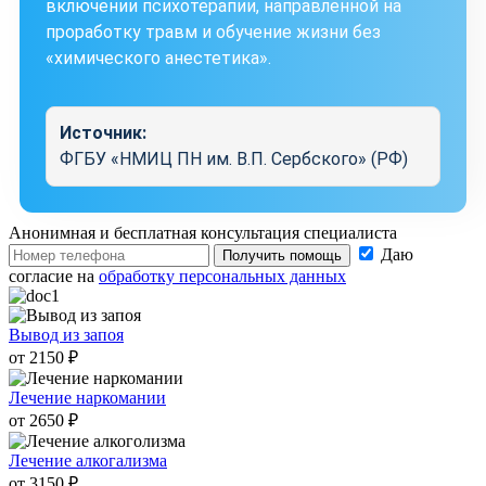
включении психотерапии, направленной на
проработку травм и обучение жизни без
«химического анестетика».
Источник:
ФГБУ «НМИЦ ПН им. В.П. Сербского» (РФ)
Анонимная и бесплатная
консультация специалиста
Даю
Получить помощь
согласие на
обработку персональных данных
Вывод из запоя
от 2150 ₽
Лечение наркомании
от 2650 ₽
Лечение алкогализма
от 3150 ₽