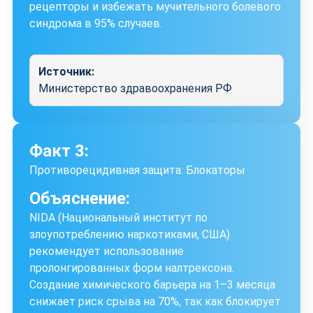
рецепторы и избежать мучительного болевого
синдрома в 95% случаев.
Источник:
Министерство здравоохранения РФ
Факт 3:
Противорецидивная защита: Блокаторы
Объяснение:
NIDA (Национальный институт по
злоупотреблению наркотиками, США)
рекомендует использование
пролонгированных форм налтрексона.
Создание химического барьера на 1–3 месяца
снижает риск срыва на 70%, так как блокирует