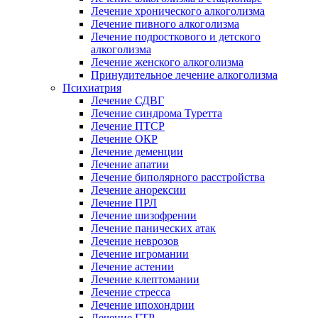
Лечение хронического алкоголизма
Лечение пивного алкоголизма
Лечение подросткового и детского
алкоголизма
Лечение женского алкоголизма
Принудительное лечение алкоголизма
Психиатрия
Лечение СДВГ
Лечение синдрома Туретта
Лечение ПТСР
Лечение ОКР
Лечение деменции
Лечение апатии
Лечение биполярного расстройства
Лечение анорексии
Лечение ПРЛ
Лечение шизофрении
Лечение панических атак
Лечение неврозов
Лечение игромании
Лечение астении
Лечение клептомании
Лечение стресса
Лечение ипохондрии
Лечение ГТР