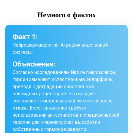
Немного
о фактах
Факт 1:
Нейрофармакология: Атрофия эндогенной
системы
Объяснение:
Согласно исследованиям Nature Neuroscience,
героин заменяет естественные эндорфины,
приводя к деградации собственных
опиоидных рецепторов. Это создает
состояние «эмоциональной пустоты» после
отказа. Восстановление требует
использования антагонистов и специфической
терапии для «перезапуска» выработки
собственных гормонов радости.