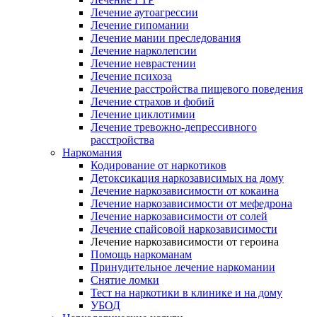
Лечение аутоагрессии
Лечение гипомании
Лечение мании преследования
Лечение нарколепсии
Лечение неврастении
Лечение психоза
Лечение расстройства пищевого поведения
Лечение страхов и фобий
Лечение циклотимии
Лечение тревожно-депрессивного
расстройства
Наркомания
Кодирование от наркотиков
Детоксикация наркозависимых на дому
Лечение наркозависимости от кокаина
Лечение наркозависимости от мефедрона
Лечение наркозависимости от солей
Лечение спайсовой наркозависимости
Лечение наркозависимости от героина
Помощь наркоманам
Принудительное лечение наркомании
Снятие ломки
Тест на наркотики в клинике и на дому
УБОД