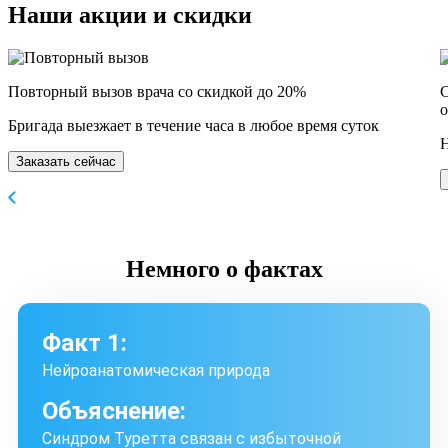
Наши
акции и скидки
Повторный вызов врача со скидкой до 20%
С
о
Бригада выезжает в течение часа в любое время суток
Н
Заказать сейчас
Немного
о фактах
Факт 1:
Нейроанатомическая природа
Объяснение:
Синдром Туретта связан с избыточной