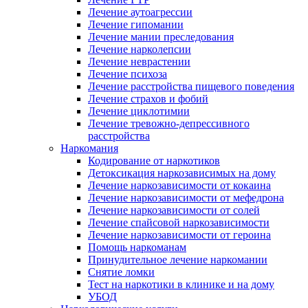
Лечение аутоагрессии
Лечение гипомании
Лечение мании преследования
Лечение нарколепсии
Лечение неврастении
Лечение психоза
Лечение расстройства пищевого поведения
Лечение страхов и фобий
Лечение циклотимии
Лечение тревожно-депрессивного
расстройства
Наркомания
Кодирование от наркотиков
Детоксикация наркозависимых на дому
Лечение наркозависимости от кокаина
Лечение наркозависимости от мефедрона
Лечение наркозависимости от солей
Лечение спайсовой наркозависимости
Лечение наркозависимости от героина
Помощь наркоманам
Принудительное лечение наркомании
Снятие ломки
Тест на наркотики в клинике и на дому
УБОД