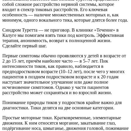
собой сложное расстройство нервной системы, которое
входит в спектр тиковых расстройств. Его ключевая
особенность — наличие множественных моторных и, как
минимум, одного вокального тика, которые длятся более года.
Синдром Туретта — не приговор. В клинике «Течение» в
Калуге мы помогаем взять тики под контроль. Эффективная
терапия, анонимность, возврат к полноценной жизни.
Сделайте первый шаг.
Первые симптомы обычно проявляются у детей в возрасте от
2 до 15 лет, причём наиболее часто — в 5–7 лет. Пик
интенсивности тиков, как правило, наблюдается в
предподростковом возрасте (10–12 лет), после чего у многих
пациентов в позднем подростковом возрасте и к 20 годам
наступает значительное улучшение или даже полное
исчезновение симптомов. Однако у части пациентов
расстройство может сохраняться и во взрослой жизни.
Понимание природы тиков у подростков крайне важно для
диагностики. Тики делятся на две основные категории.
Простые моторные тики. Кратковременные, элементарные
движения. К ним относятся моргание, закатывание глаз,
подёргивание носа, шмыганье, движения головой, пожимание