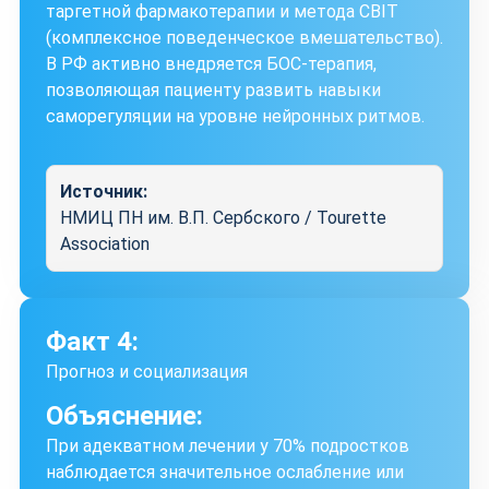
таргетной фармакотерапии и метода CBIT
(комплексное поведенческое вмешательство).
В РФ активно внедряется БОС-терапия,
позволяющая пациенту развить навыки
саморегуляции на уровне нейронных ритмов.
Источник:
НМИЦ ПН им. В.П. Сербского / Tourette
Association
Факт 4:
Прогноз и социализация
Объяснение:
При адекватном лечении у 70% подростков
наблюдается значительное ослабление или