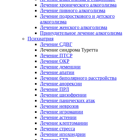
Лечение хронического алкоголизма
Лечение пивного алкоголизма
Лечение подросткового и детского
алкоголизма
Лечение женского алкоголизма
Принудительное лечение алкоголизма
Психиатрия
Лечение СДВГ
Лечение синдрома Туретта
Лечение ПТСР
Лечение ОКР
Лечение деменции
Лечение апатии
Лечение биполярного расстройства
Лечение анорексии
Лечение ПРЛ
Лечение шизофрении
Лечение панических атак
Лечение неврозов
Лечение игромании
Лечение астении
Лечение клептомании
Лечение стресса
Лечение ипохондрии
Лечение ГТР