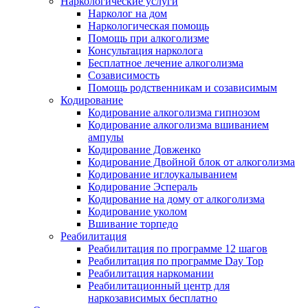
Наркологические услуги
Нарколог на дом
Наркологическая помощь
Помощь при алкоголизме
Консультация нарколога
Бесплатное лечение алкоголизма
Созависимость
Помощь родственникам и созависимым
Кодирование
Кодирование алкоголизма гипнозом
Кодирование алкоголизма вшиванием
ампулы
Кодирование Довженко
Кодирование Двойной блок от алкоголизма
Кодирование иглоукалыванием
Кодирование Эспераль
Кодирование на дому от алкоголизма
Кодирование уколом
Вшивание торпедо
Реабилитация
Реабилитация по программе 12 шагов
Реабилитация по программе Day Top
Реабилитация наркомании
Реабилитационный центр для
наркозависимых бесплатно