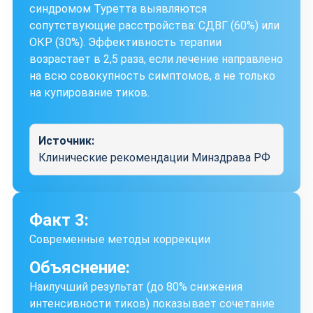
синдромом Туретта выявляются
сопутствующие расстройства: СДВГ (60%) или
ОКР (30%). Эффективность терапии
возрастает в 2,5 раза, если лечение направлено
на всю совокупность симптомов, а не только
на купирование тиков.
Источник:
Клинические рекомендации Минздрава РФ
Факт 3:
Современные методы коррекции
Объяснение:
Наилучший результат (до 80% снижения
интенсивности тиков) показывает сочетание