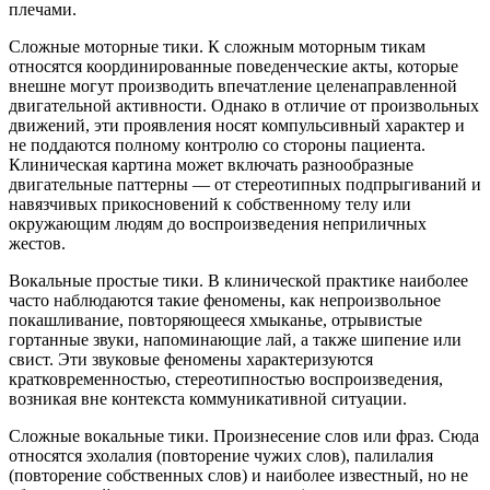
плечами.
Сложные моторные тики. К сложным моторным тикам
относятся координированные поведенческие акты, которые
внешне могут производить впечатление целенаправленной
двигательной активности. Однако в отличие от произвольных
движений, эти проявления носят компульсивный характер и
не поддаются полному контролю со стороны пациента.
Клиническая картина может включать разнообразные
двигательные паттерны — от стереотипных подпрыгиваний и
навязчивых прикосновений к собственному телу или
окружающим людям до воспроизведения неприличных
жестов.
Вокальные простые тики. В клинической практике наиболее
часто наблюдаются такие феномены, как непроизвольное
покашливание, повторяющееся хмыканье, отрывистые
гортанные звуки, напоминающие лай, а также шипение или
свист. Эти звуковые феномены характеризуются
кратковременностью, стереотипностью воспроизведения,
возникая вне контекста коммуникативной ситуации.
Сложные вокальные тики. Произнесение слов или фраз. Сюда
относятся эхолалия (повторение чужих слов), палилалия
(повторение собственных слов) и наиболее известный, но не