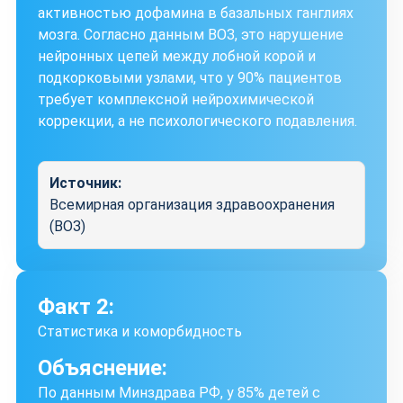
активностью дофамина в базальных ганглиях
мозга. Согласно данным ВОЗ, это нарушение
нейронных цепей между лобной корой и
подкорковыми узлами, что у 90% пациентов
требует комплексной нейрохимической
коррекции, а не психологического подавления.
Источник:
Всемирная организация здравоохранения
(ВОЗ)
Факт 2:
Статистика и коморбидность
Объяснение:
По данным Минздрава РФ, у 85% детей с