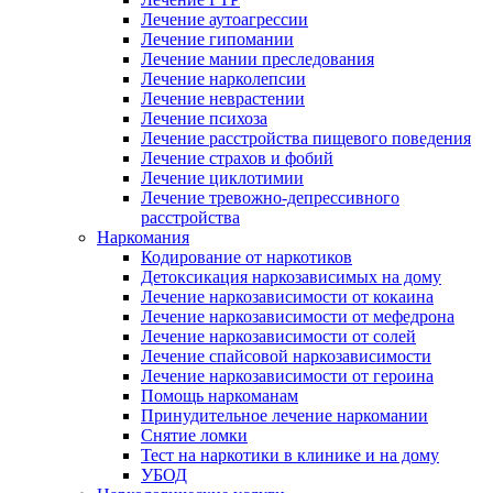
Лечение аутоагрессии
Лечение гипомании
Лечение мании преследования
Лечение нарколепсии
Лечение неврастении
Лечение психоза
Лечение расстройства пищевого поведения
Лечение страхов и фобий
Лечение циклотимии
Лечение тревожно-депрессивного
расстройства
Наркомания
Кодирование от наркотиков
Детоксикация наркозависимых на дому
Лечение наркозависимости от кокаина
Лечение наркозависимости от мефедрона
Лечение наркозависимости от солей
Лечение спайсовой наркозависимости
Лечение наркозависимости от героина
Помощь наркоманам
Принудительное лечение наркомании
Снятие ломки
Тест на наркотики в клинике и на дому
УБОД