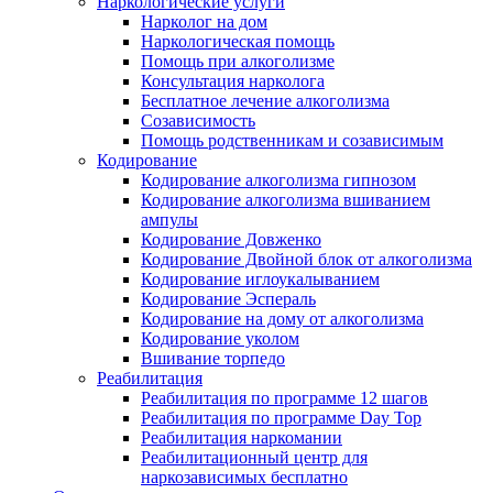
Наркологические услуги
Нарколог на дом
Наркологическая помощь
Помощь при алкоголизме
Консультация нарколога
Бесплатное лечение алкоголизма
Созависимость
Помощь родственникам и созависимым
Кодирование
Кодирование алкоголизма гипнозом
Кодирование алкоголизма вшиванием
ампулы
Кодирование Довженко
Кодирование Двойной блок от алкоголизма
Кодирование иглоукалыванием
Кодирование Эспераль
Кодирование на дому от алкоголизма
Кодирование уколом
Вшивание торпедо
Реабилитация
Реабилитация по программе 12 шагов
Реабилитация по программе Day Top
Реабилитация наркомании
Реабилитационный центр для
наркозависимых бесплатно