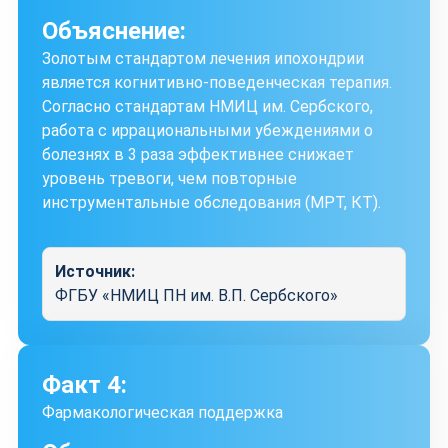
Объяснение:
Золотым стандартом лечения ипохондрии
является когнитивно-поведенческая терапия.
Согласно стандартам НМИЦ им. Сербского,
работа с иррациональными убеждениями о
болезнях в 3 раза эффективнее снижает
уровень тревоги, чем повторные
инструментальные обследования (МРТ, КТ).
Источник:
ФГБУ «НМИЦ ПН им. В.П. Сербского»
Факт 4:
Фармакологическая поддержка