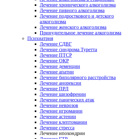
Лечение хронического алкоголизма
Лечение пивного алкоголизма
Лечение подросткового и детского
алкоголизма
Лечение женского алкоголизма
Принудительное лечение алкоголизма
Психиатрия
Лечение СДВГ
Лечение синдрома Туретта
Лечение ПТСР
Лечение ОКР
Лечение деменции
Лечение апатии
Лечение биполярного расстройства
Лечение анорексии
Лечение ПРЛ
Лечение шизофрении
Лечение панических атак
Лечение неврозов
Лечение игромании
Лечение астении
Лечение клептомании
Лечение стресса
Лечение ипохондрии
Лечение ГТР