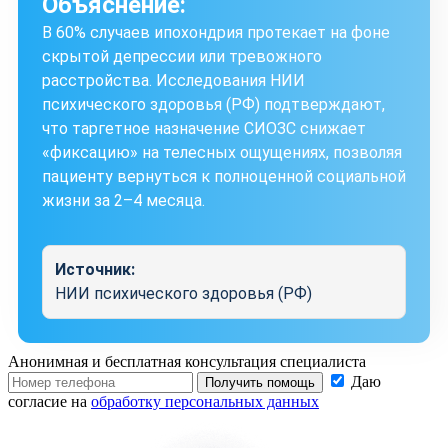
Объяснение:
В 60% случаев ипохондрия протекает на фоне
скрытой депрессии или тревожного
расстройства. Исследования НИИ
психического здоровья (РФ) подтверждают,
что таргетное назначение СИОЗС снижает
«фиксацию» на телесных ощущениях, позволяя
пациенту вернуться к полноценной социальной
жизни за 2–4 месяца.
Источник:
НИИ психического здоровья (РФ)
Анонимная и бесплатная
консультация специалиста
Даю
Получить помощь
согласие на
обработку персональных данных