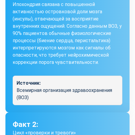
Ипохондрия связана с повышенной
активностью островковой доли мозга
(инсулы), отвечающей за восприятие
внутренних ощущений. Согласно данным ВОЗ, у
90% пациентов обычные физиологические
процессы (биение сердца, перистальтика)
интерпретируются мозгом как сигналы об
опасности, что требует нейрохимической
коррекции порога чувствительности.
Источник:
Всемирная организация здравоохранения
(ВОЗ)
Факт 2:
Цикл «проверки и тревоги»