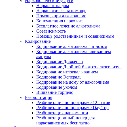
Наркологические услуги
Нарколог на дом
Наркологическая помощь
Помощь при алкоголизме
Консультация нарколога
Бесплатное лечение алкоголизма
Созависимость
Помощь родственникам и созависимым
Кодирование
Кодирование алкоголизма гипнозом
Кодирование алкоголизма вшиванием
ампулы
Кодирование Довженко
Кодирование Двойной блок от алкоголизма
Кодирование иглоукалыванием
Кодирование Эспераль
Кодирование на дому от алкоголизма
Кодирование уколом
Вшивание торпедо
Реабилитация
Реабилитация по программе 12 шагов
Реабилитация по программе Day Top
Реабилитация наркомании
Реабилитационный центр для
наркозависимых бесплатно