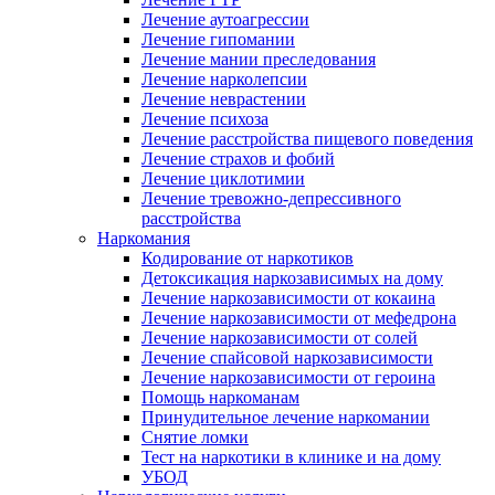
Лечение аутоагрессии
Лечение гипомании
Лечение мании преследования
Лечение нарколепсии
Лечение неврастении
Лечение психоза
Лечение расстройства пищевого поведения
Лечение страхов и фобий
Лечение циклотимии
Лечение тревожно-депрессивного
расстройства
Наркомания
Кодирование от наркотиков
Детоксикация наркозависимых на дому
Лечение наркозависимости от кокаина
Лечение наркозависимости от мефедрона
Лечение наркозависимости от солей
Лечение спайсовой наркозависимости
Лечение наркозависимости от героина
Помощь наркоманам
Принудительное лечение наркомании
Снятие ломки
Тест на наркотики в клинике и на дому
УБОД