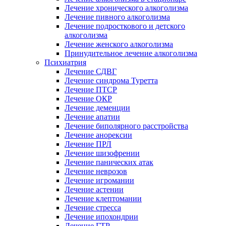
Лечение хронического алкоголизма
Лечение пивного алкоголизма
Лечение подросткового и детского
алкоголизма
Лечение женского алкоголизма
Принудительное лечение алкоголизма
Психиатрия
Лечение СДВГ
Лечение синдрома Туретта
Лечение ПТСР
Лечение ОКР
Лечение деменции
Лечение апатии
Лечение биполярного расстройства
Лечение анорексии
Лечение ПРЛ
Лечение шизофрении
Лечение панических атак
Лечение неврозов
Лечение игромании
Лечение астении
Лечение клептомании
Лечение стресса
Лечение ипохондрии
Лечение ГТР