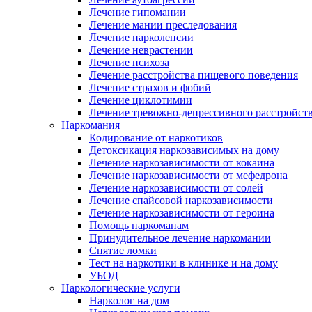
Лечение гипомании
Лечение мании преследования
Лечение нарколепсии
Лечение неврастении
Лечение психоза
Лечение расстройства пищевого поведения
Лечение страхов и фобий
Лечение циклотимии
Лечение тревожно-депрессивного расстройст
Наркомания
Кодирование от наркотиков
Детоксикация наркозависимых на дому
Лечение наркозависимости от кокаина
Лечение наркозависимости от мефедрона
Лечение наркозависимости от солей
Лечение спайсовой наркозависимости
Лечение наркозависимости от героина
Помощь наркоманам
Принудительное лечение наркомании
Снятие ломки
Тест на наркотики в клинике и на дому
УБОД
Наркологические услуги
Нарколог на дом