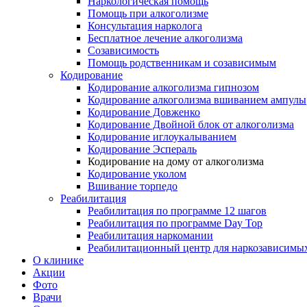
Наркологическая помощь
Помощь при алкоголизме
Консультация нарколога
Бесплатное лечение алкоголизма
Созависимость
Помощь родственникам и созависимым
Кодирование
Кодирование алкоголизма гипнозом
Кодирование алкоголизма вшиванием ампулы
Кодирование Довженко
Кодирование Двойной блок от алкоголизма
Кодирование иглоукалыванием
Кодирование Эспераль
Кодирование на дому от алкоголизма
Кодирование уколом
Вшивание торпедо
Реабилитация
Реабилитация по программе 12 шагов
Реабилитация по программе Day Top
Реабилитация наркомании
Реабилитационный центр для наркозависимых
О клинике
Акции
Фото
Врачи