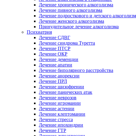
Лечение хронического алкоголизма
Лечение пивного алкоголизма
Лечение подросткового и детского алкоголиз
Лечение женского алкоголизма
Принудительное лечение алкоголизма
Психиатрия
Лечение СДВГ
Лечение синдрома Туретта
Лечение ПТСР
Лечение ОКР
Лечение деменции
Лечение апатии
Лечение биполярного расстройства
Лечение анорексии
Лечение ПРЛ
Лечение шизофрении
Лечение панических атак
Лечение неврозов
Лечение игромании
Лечение астении
Лечение клептомании
Лечение стресса
Лечение ипохондрии
Лечение ГТР
Лечение аутоагрессии