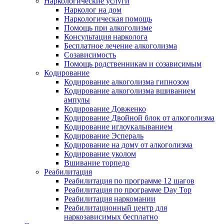
Наркологические услуги
Нарколог на дом
Наркологическая помощь
Помощь при алкоголизме
Консультация нарколога
Бесплатное лечение алкоголизма
Созависимость
Помощь родственникам и созависимым
Кодирование
Кодирование алкоголизма гипнозом
Кодирование алкоголизма вшиванием
ампулы
Кодирование Довженко
Кодирование Двойной блок от алкоголизма
Кодирование иглоукалыванием
Кодирование Эспераль
Кодирование на дому от алкоголизма
Кодирование уколом
Вшивание торпедо
Реабилитация
Реабилитация по программе 12 шагов
Реабилитация по программе Day Top
Реабилитация наркомании
Реабилитационный центр для
наркозависимых бесплатно