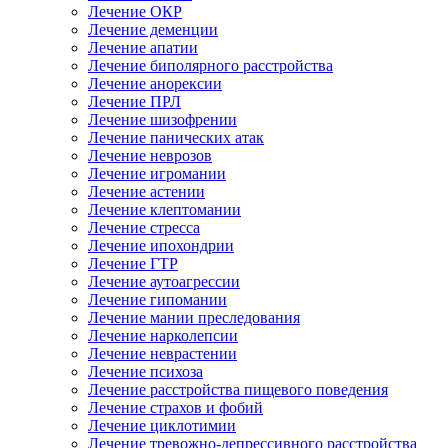
Лечение ОКР
Лечение деменции
Лечение апатии
Лечение биполярного расстройства
Лечение анорексии
Лечение ПРЛ
Лечение шизофрении
Лечение панических атак
Лечение неврозов
Лечение игромании
Лечение астении
Лечение клептомании
Лечение стресса
Лечение ипохондрии
Лечение ГТР
Лечение аутоагрессии
Лечение гипомании
Лечение мании преследования
Лечение нарколепсии
Лечение неврастении
Лечение психоза
Лечение расстройства пищевого поведения
Лечение страхов и фобий
Лечение циклотимии
Лечение тревожно-депрессивного расстройства