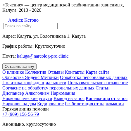
«Течение» — центр медицинской реабилитации зависимых,
Калуга, 2013 - 2026
Алейск
Кстово
Адрес:
Калуга, ул. Болотникова 1, Калуга
График работы:
Круглосуточно
Почта:
kaluga@narcolog-pro.clinic
Оставить заявку
О клинике
Коллектив
Отзывы
Контакты
Карта сайта
Обработка Яндекс Метрики
Обработка персональных данных
Политика конфиденциальности
Пользовательское соглашение
Согласие на обработку персональных данных
Статьи
Диспансер
Алкоголизм
Наркомания
Наркологические услуги
Вывод из запоя
Капельница от запоя
Нарколог на дом
Кодирование
Реабилитация от наркомании
Горячая линия помощи
+7 (909) 156-56-79
Анонимно, круглосуточно