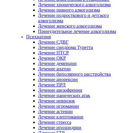
Лечение хронического алкоголизма
Лечение пивного алкоголизма
Лечение подросткового и детского
алкоголизма
Лечение женского алкоголизма
Принудительное лечение алкоголизма
Психиатрия
Лечение СДВГ
Лечение синдрома Туретта
Лечение ПТСР
Лечение ОКР
Лечение деменции
Лечение апатии
Лечение биполярного расстройства
Лечение анорексии
Лечение ПРЛ
Лечение шизофрении
Лечение панических атак
Лечение неврозов
Лечение игромании
Лечение астении
Лечение клептомании
Лечение стресса
Лечение ипохондрии
Лечение ГТР