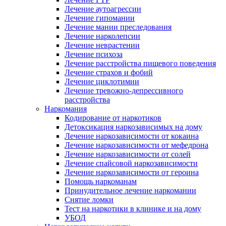
Лечение аутоагрессии
Лечение гипомании
Лечение мании преследования
Лечение нарколепсии
Лечение неврастении
Лечение психоза
Лечение расстройства пищевого поведения
Лечение страхов и фобий
Лечение циклотимии
Лечение тревожно-депрессивного
расстройства
Наркомания
Кодирование от наркотиков
Детоксикация наркозависимых на дому
Лечение наркозависимости от кокаина
Лечение наркозависимости от мефедрона
Лечение наркозависимости от солей
Лечение спайсовой наркозависимости
Лечение наркозависимости от героина
Помощь наркоманам
Принудительное лечение наркомании
Снятие ломки
Тест на наркотики в клинике и на дому
УБОД