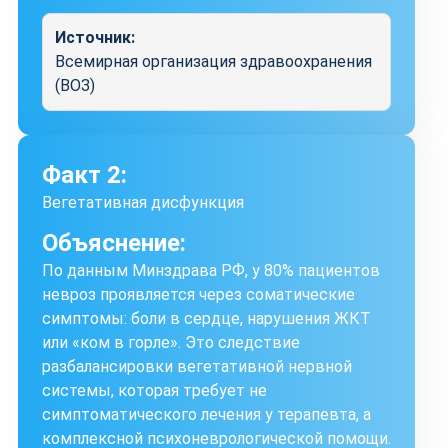
Источник:
Всемирная организация здравоохранения
(ВОЗ)
Факт 2:
Вегетативная дисфункция
Объяснение:
По данным Минздрава РФ, у 80% пациентов
невроз проявляется через соматические
симптомы: боли в сердце, нарушения ЖКТ
или «ком в горле». Это следствие
разбалансировки вегетативной нервной
системы, которая требует не
симптоматического лечения у терапевта, а
комплексной психоневрологической помощи.