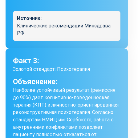
Источник:
Клинические рекомендации Минздрава
РФ
Факт 3:
Золотой стандарт: Психотерапия
Объяснение:
Наиболее устойчивый результат (ремиссия
до 90%) дает когнитивно-поведенческая
терапия (КПТ) и личностно-ориентированная
реконструктивная психотерапия. Согласно
стандартам НМИЦ им. Сербского, работа с
внутренними конфликтами позволяет
пациенту полностью отказаться от