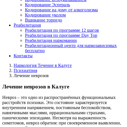
Кодирование Эспераль
Кодирование на дому от алкоголизма
Кодирование уколом
Вшивание торпедо
Реабилитация
Реабилитация по программе 12 шагов
Реабилитация по программе Day Top
Реабилитация наркомании
Реабилитационный центр для наркозависимых
бесплатно
Контакты
Наркология Течение в Калуге
Психиатрия
Лечение неврозов
Лечение неврозов в Калуге
Невроз – это одно из распространённых функциональных
расстройств психики. Это состояние характеризуется
внутренним напряжением, постоянным беспокойством,
навязчивыми мыслями, иррациональными страхами,
паническими эпизодами. Несмотря на выраженность
симптомов, невроз обратим: при своевременном выявлении,