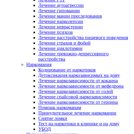
Лечение аутоагрессии
Лечение гипомании
Лечение мании преследования
Лечение нарколепсии
Лечение неврастении
Лечение психоза
Лечение расстройства пищевого поведения
Лечение страхов и фобий
Лечение циклотимии
Лечение тревожно-депрессивного
расстройства
Наркомания
Кодирование от наркотиков
Детоксикация наркозависимых на дому
Лечение наркозависимости от кокаина
Лечение наркозависимости от мефедрона
Лечение наркозависимости от солей
Лечение спайсовой наркозависимости
Лечение наркозависимости от героина
Помощь наркоманам
Принудительное лечение наркомании
Снятие ломки
Тест на наркотики в клинике и на дому
УБОД