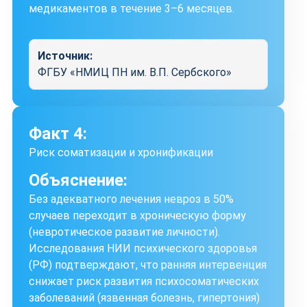
медикаментов в течение 3–6 месяцев.
Источник:
ФГБУ «НМИЦ ПН им. В.П. Сербского»
Факт 4:
Риск соматизации и хронификации
Объяснение:
Без адекватного лечения невроз в 50%
случаев переходит в хроническую форму
(невротическое развитие личности).
Исследования НИИ психического здоровья
(РФ) подтверждают, что ранняя интервенция
снижает риск развития психосоматических
заболеваний (язвенная болезнь, гипертония)