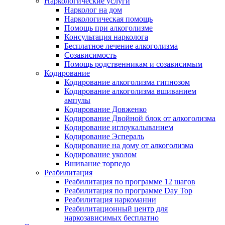
Наркологические услуги
Нарколог на дом
Наркологическая помощь
Помощь при алкоголизме
Консультация нарколога
Бесплатное лечение алкоголизма
Созависимость
Помощь родственникам и созависимым
Кодирование
Кодирование алкоголизма гипнозом
Кодирование алкоголизма вшиванием
ампулы
Кодирование Довженко
Кодирование Двойной блок от алкоголизма
Кодирование иглоукалыванием
Кодирование Эспераль
Кодирование на дому от алкоголизма
Кодирование уколом
Вшивание торпедо
Реабилитация
Реабилитация по программе 12 шагов
Реабилитация по программе Day Top
Реабилитация наркомании
Реабилитационный центр для
наркозависимых бесплатно