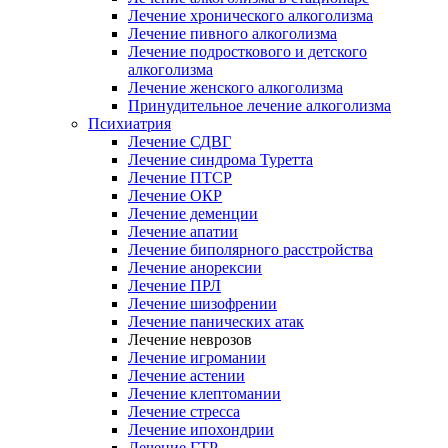
Лечение хронического алкоголизма
Лечение пивного алкоголизма
Лечение подросткового и детского
алкоголизма
Лечение женского алкоголизма
Принудительное лечение алкоголизма
Психиатрия
Лечение СДВГ
Лечение синдрома Туретта
Лечение ПТСР
Лечение ОКР
Лечение деменции
Лечение апатии
Лечение биполярного расстройства
Лечение анорексии
Лечение ПРЛ
Лечение шизофрении
Лечение панических атак
Лечение неврозов
Лечение игромании
Лечение астении
Лечение клептомании
Лечение стресса
Лечение ипохондрии
Лечение ГТР