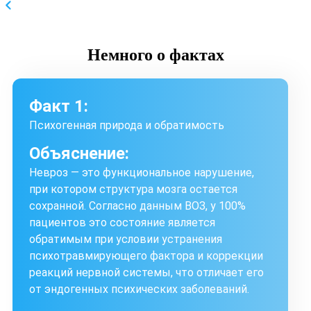
Немного
о фактах
Факт 1:
Психогенная природа и обратимость
Объяснение:
Невроз — это функциональное нарушение,
при котором структура мозга остается
сохранной. Согласно данным ВОЗ, у 100%
пациентов это состояние является
обратимым при условии устранения
психотравмирующего фактора и коррекции
реакций нервной системы, что отличает его
от эндогенных психических заболеваний.