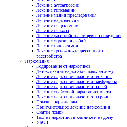
Лечение аутоагрессии
Лечение гипомании
Лечение мании преследования
Лечение нарколепсии
Лечение неврастении
Лечение психоза
Лечение расстройства пищевого поведения
Лечение страхов и фобий
Лечение циклотимии
Лечение тревожно-депрессивного
расстройства
Наркомания
Кодирование от наркотиков
Детоксикация наркозависимых на дому
Лечение наркозависимости от кокаина
Лечение наркозависимости от мефедрона
Лечение наркозависимости от солей
Лечение спайсовой наркозависимости
Лечение наркозависимости от героина
Помощь наркоманам
Принудительное лечение наркомании
Снятие ломки
Тест на наркотики в клинике и на дому
УБОД