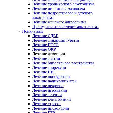
Лечение хронического алкоголизма
Лечение пивного алкоголизма
Лечение подросткового и детского
алкоголизма
Лечение женского алкоголизма
Принудительное лечение алкоголизма
Психиатрия
Лечение СДВГ
Лечение синдрома Туретта
Лечение ПТСР
Лечение ОКР
Лечение деменции
Лечение апатии
Лечение биполярного расстройства
Лечение анорексии
Лечение ПРЛ
Лечение шизофрении
Лечение панических атак
Лечение неврозов
Лечение игромании
Лечение астении
Лечение клептомании
Лечение стресса
Лечение ипохондрии
Лечение ГТР