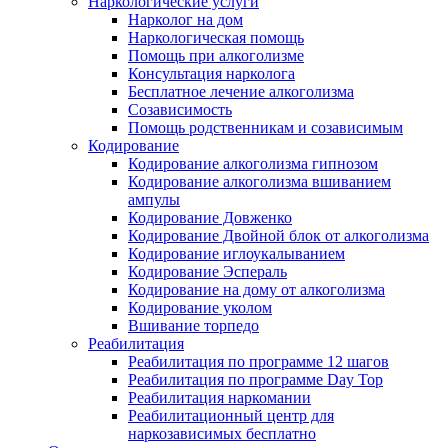
Наркологические услуги
Нарколог на дом
Наркологическая помощь
Помощь при алкоголизме
Консультация нарколога
Бесплатное лечение алкоголизма
Созависимость
Помощь родственникам и созависимым
Кодирование
Кодирование алкоголизма гипнозом
Кодирование алкоголизма вшиванием
ампулы
Кодирование Довженко
Кодирование Двойной блок от алкоголизма
Кодирование иглоукалыванием
Кодирование Эспераль
Кодирование на дому от алкоголизма
Кодирование уколом
Вшивание торпедо
Реабилитация
Реабилитация по программе 12 шагов
Реабилитация по программе Day Top
Реабилитация наркомании
Реабилитационный центр для
наркозависимых бесплатно