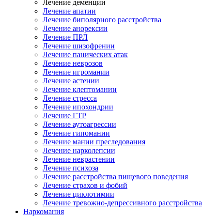
Лечение деменции
Лечение апатии
Лечение биполярного расстройства
Лечение анорексии
Лечение ПРЛ
Лечение шизофрении
Лечение панических атак
Лечение неврозов
Лечение игромании
Лечение астении
Лечение клептомании
Лечение стресса
Лечение ипохондрии
Лечение ГТР
Лечение аутоагрессии
Лечение гипомании
Лечение мании преследования
Лечение нарколепсии
Лечение неврастении
Лечение психоза
Лечение расстройства пищевого поведения
Лечение страхов и фобий
Лечение циклотимии
Лечение тревожно-депрессивного расстройства
Наркомания