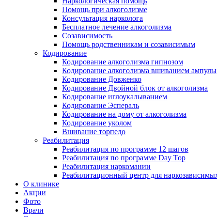
Наркологическая помощь
Помощь при алкоголизме
Консультация нарколога
Бесплатное лечение алкоголизма
Созависимость
Помощь родственникам и созависимым
Кодирование
Кодирование алкоголизма гипнозом
Кодирование алкоголизма вшиванием ампулы
Кодирование Довженко
Кодирование Двойной блок от алкоголизма
Кодирование иглоукалыванием
Кодирование Эспераль
Кодирование на дому от алкоголизма
Кодирование уколом
Вшивание торпедо
Реабилитация
Реабилитация по программе 12 шагов
Реабилитация по программе Day Top
Реабилитация наркомании
Реабилитационный центр для наркозависимых
О клинике
Акции
Фото
Врачи