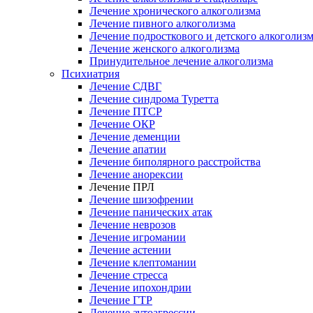
Лечение хронического алкоголизма
Лечение пивного алкоголизма
Лечение подросткового и детского алкоголиз
Лечение женского алкоголизма
Принудительное лечение алкоголизма
Психиатрия
Лечение СДВГ
Лечение синдрома Туретта
Лечение ПТСР
Лечение ОКР
Лечение деменции
Лечение апатии
Лечение биполярного расстройства
Лечение анорексии
Лечение ПРЛ
Лечение шизофрении
Лечение панических атак
Лечение неврозов
Лечение игромании
Лечение астении
Лечение клептомании
Лечение стресса
Лечение ипохондрии
Лечение ГТР
Лечение аутоагрессии